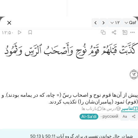
فسیر: Qaf ۱۲:۵۰
۱۲
Qaf
وارد شوید
۱۲:۵۰
ذبت قبلهم قوم نوح واصحاب الرس وثمود ١٢
ﲫ
ﲬ
ﲭ
ﲮ
ﲯ
ﲰ
ﲱ
َذَّبَتْ قَبْلَهُمْ قَوْمُ نُوحٍۢ وَأَصْحَـٰبُ ٱلرَّسِّ وَثَمُودُ ١٢
ﲲ
پیش از آن‌ها قوم نوح و اصحاب رسّ (= چاه، که در یمامه بودند). و
(قوم) ثمود (پیامبران‌شان را) تکذیب کردند.
تفاسیر
درس ها
بازتاب ها
русский
Al-Sa'di
Aa
شما در حال خواندن تفسیری برای گروه آیات 50:11 تا 50:13