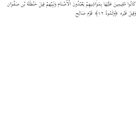
كَانُوا مُقِيمِينَ عَلَيْهَا بِمَوَاشِيهِمْ يَعْبُدُونَ الْأَصْنَام وَنَبِيّهمْ قِيلَ حَنْظَلَة بْن صَفْوَان
وَقِيلَ غَيْره ﴿وَثَمُودُ ١٢﴾ قَوْم صَالِح