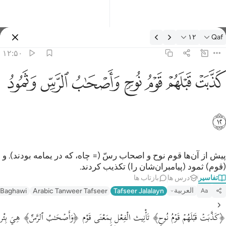
فسیر: Qaf ۱۲:۵۰
۱۲
Qaf
وارد شوید
۱۲:۵۰
ذبت قبلهم قوم نوح واصحاب الرس وثمود ١٢
ﲫ
ﲬ
ﲭ
ﲮ
ﲯ
ﲰ
ﲱ
َذَّبَتْ قَبْلَهُمْ قَوْمُ نُوحٍۢ وَأَصْحَـٰبُ ٱلرَّسِّ وَثَمُودُ ١٢
ﲲ
پیش از آن‌ها قوم نوح و اصحاب رسّ (= چاه، که در یمامه بودند). و
(قوم) ثمود (پیامبران‌شان را) تکذیب کردند.
تفاسیر
درس ها
بازتاب ها
العربية
-Baghawi
Arabic Tanweer Tafseer
Tafseer Jalalayn
Aa
﴿كَذَّبَتۡ قَبۡلَهُمۡ قَوۡمُ نُوحࣲ﴾ تَأْنِيث الْفِعْل بِمَعْنَى قَوْم ﴿وَأَصۡحَـٰبُ ٱلرَّسِّ﴾ هِيَ بِئْر