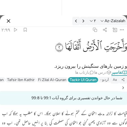
فسیر: Az-Zalzalah ۲:۹۹
۲
Az-Zalzalah
وارد شوید
۲:۹۹
اخرجت الارض اثقالها ٢
ﱺ
ﱻ
ﱼ
ﱽ
َأَخْرَجَتِ ٱلْأَرْضُ أَثْقَالَهَا ٢
و زمین بار‌های سنگینش را بیرون ریزد.
تفاسیر
درس ها
بازتاب ها
اردو
an
Tafsir Ibn Kathir
Fi Zilal Al-Quran
Tazkir Ul Quran
Aa
شما در حال خواندن تفسیری برای گروه آیات 99:1 تا 99:8
قیامت کا زلزلہ مدتِ امتحان کے ختم ہونے کا اعلان ہوگا۔ اس کا مطلب یہ ہوگا کہ اب
لوگوں سے وہ آزادی چھن گئی جو امتحان کی مصلحت کی بنا پر انہیں حاصل تھی۔ اب وہ