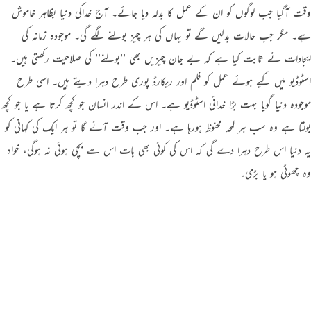
وقت آگیا جب لوگوں کو ان کے عمل کا بدلہ دیا جائے۔ آج خداکی دنیا بظاہر خاموش
ہے۔ مگر جب حالات بدلیں گے تو یہاں کی ہر چیز بولنے لگے گی۔ موجودہ زمانہ کی
ایجادات نے ثابت کیا ہے کہ بے جان چیزیں بھی ’’بولنے’’ کی صلاحیت رکھتی ہیں۔
اسٹوڈیو میں کیے ہوئے عمل کو فلم اور ریکارڈ پوری طرح دہرا دیتے ہیں۔ اسی طرح
موجودہ دنیا گویا بہت بڑا خدائی اسٹوڈیو ہے۔ اس کے اندر انسان جو کچھ کرتا ہے یا جو کچھ
بولتا ہے وہ سب ہر لمحہ محفوظ ہورہا ہے۔ اور جب وقت آئے گا تو ہر ایک کی کہانی کو
یہ دنیا اس طرح دہرا دے گی کہ اس کی کوئی بھی بات اس سے بچی ہوئی نہ ہوگی، خواہ
وہ چھوٹی ہو یا بڑی۔