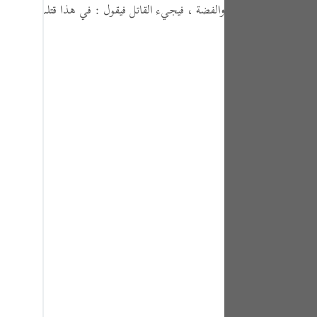
والفضة ،
فيجيء القاتل فيقول :
في هذا قتلت ،
ويجيء 
tuguês
усский
Shqip
ษาไทย
Türkçe
اردو
体中文
Melayu
spañol
swahili
ng Việt