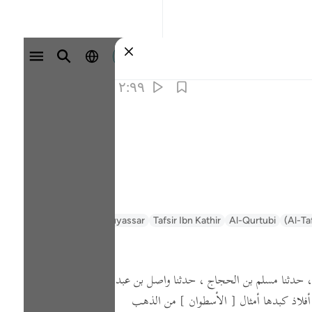
وارد شوید
۲:۹۹
Al-Ta
Al-Qurtubi
Tafsir Ibn Kathir
Tafsir Muyassar
السعدي Al-Sa'di
 ، حدثنا مسلم بن الحجاج ، حدثنا واصل بن عبد
فلاذ كبدها أمثال
[ الأسطوان ]
من الذهب