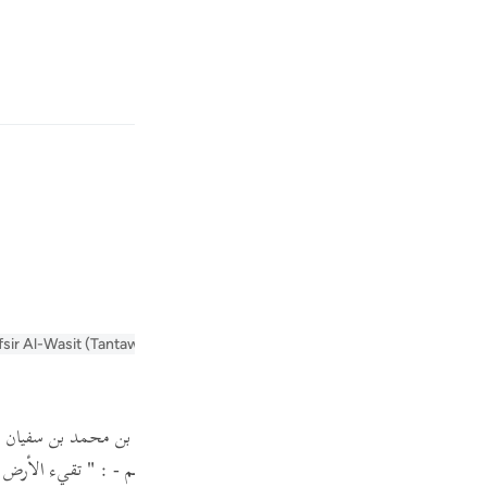
بان
وارد شوید
Fr
fsir Al-Wasit (Tantawi)
Tafsir Al-Tabari
Arabic Tanweer Tafseer
Tafsee
Ind
ظهرها .
I
ن محمد ، أخبرنا محمد بن عيسى الجلودي ، حدثنا إبراهيم بن محمد بن سفيان
،
عن أبي هريرة قال :
قال رسول الله - صلى الله عليه وسلم -
:
" تقيء الأرض أ