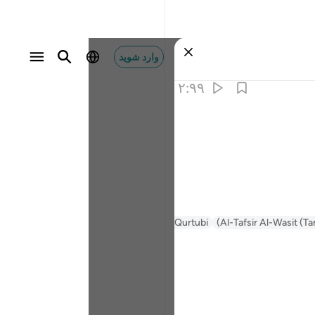
وارد شوید
۲:۹۹
Tafsir Muyassar
Tafsir Ibn Kathir
Al-Qurtubi
Al-Tafsir Al-Wasit (Ta