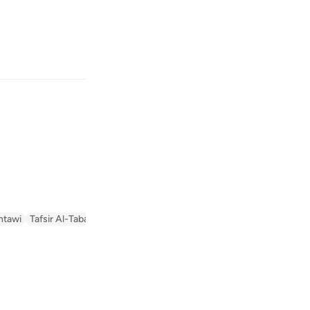
بان
وارد شوید
Fr
ntawi)
Tafsir Al-Tabari
Tafseer Al-Baghawi
Arabic Tanweer Tafseer
Ind
ت والكنوز.
I