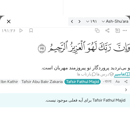
فسیر: Ash-Shu'ara ۱۹۱:۲۶
۱۹۱
Ash-Shu'ara
وارد شوید
۱۹۱:۲۶
ان ربك لهو العزيز الرحيم ١٩١
ﱽ
ﱾ
ﱿ
ﲀ
ﲁ
ﲂ
َإِنَّ رَبَّكَ لَهُوَ ٱلْعَزِيزُ ٱلرَّحِيمُ ١٩١
و بی‌تردید پروردگار تو پیروزمند مهربان است.
تفاسیر
درس ها
بازتاب ها
বাংলা
 Ibn Kathir
Tafsir Abu Bakr Zakaria
Tafsir Fathul Majid
Aa
Tafsir Fathul Majid برای آیه فعلی موجود نیست.