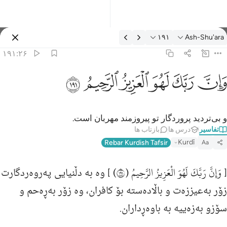
فسیر: Ash-Shu'ara ۱۹۱:۲۶
۱۹۱
Ash-Shu'ara
وارد شوید
۱۹۱:۲۶
ان ربك لهو العزيز الرحيم ١٩١
ﱽ
ﱾ
ﱿ
ﲀ
ﲁ
ﲂ
َإِنَّ رَبَّكَ لَهُوَ ٱلْعَزِيزُ ٱلرَّحِيمُ ١٩١
و بی‌تردید پروردگار تو پیروزمند مهربان است.
تفاسیر
درس ها
بازتاب ها
Kurdî
Rebar Kurdish Tafsir
Aa
وَإِنَّ رَبَّكَ لَهُوَ الْعَزِيزُ الرَّحِيمُ (١٩١)
[
] وه‌ به‌ دڵنیایى په‌روه‌ردگارت
زۆر به‌عیززه‌ت و باڵاده‌سته‌ بۆ كافران، وه‌ زۆر به‌ڕه‌حم و
سۆزو به‌زه‌ییه‌ به‌ باوه‌ڕداران.