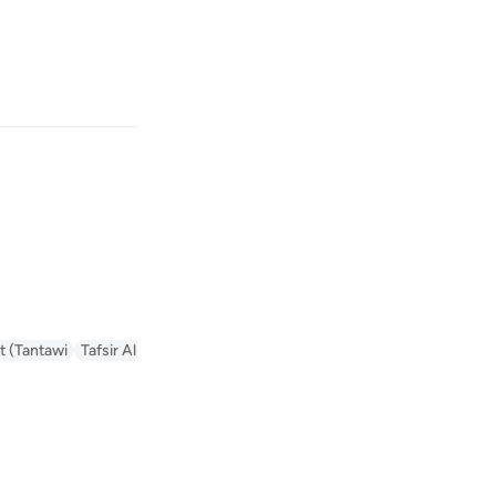
بان
وارد شوید
ﲂ
 است.
Fr
t (Tantawi)
Tafsir Al-Tabari
Tafseer Al-Baghawi
Arabic Tanweer Tafse
Ind
I