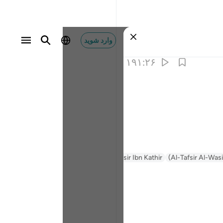
وارد شوید
۱۹۱:۲۶
Al-Tafsir Al-Wasi
Tafsir Ibn Kathir
Tafsir Muyassar
السعدي Al-Sa'di