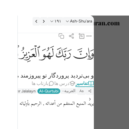
فسیر: Ash-Shu'ara ۱۹۱:۲۶
۱۹۱
Ash-Shu'ara
انتخاب ز
English
ﱽ
ﱾ
ﱿ
ﲀ
ﲁ
وان ربك لهو العزيز الرحيم ١٩١
العربية
وَإِنَّ رَبَّكَ لَهُوَ ٱلْعَزِيزُ ٱلرَّحِيمُ ١٩١
বাংলা
و بی‌تردید پروردگار تو پیروزمند مهربان
فارسی
تفاسیر
درس ها
بازتاب ها
ançais
العربية
er
Tafseer Jalalayn
Al-Qurtubi
Aa
onesia
يريد المنيع المنتقم من أعدائه , الرحيم بأوليائه .
taliano
Dutch