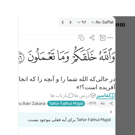
فسیر: As-Saffat ۹۶:۳۷
۹۶
As-Saffat
انتخاب ز
English
ﲤ
ﲥ
ﲦ
ﲧ
ﲨ
والله خلقكم وما تعملون ٩٦
العربية
وَٱللَّهُ خَلَقَكُمْ وَمَا تَعْمَلُونَ ٩٦
বাংলা
در حالی‌که الله شما را و آنچه را که انجام می‌ده
فارسی
آفریده است؟!»
ançais
تفاسیر
درس ها
بازتاب ها
onesia
বাংলা
Tafsir Abu Bakr Zakaria
Tafsir Fathul Majid
Aa
taliano
Tafsir Fathul Majid برای آیه فعلی موجود نیست.
Dutch