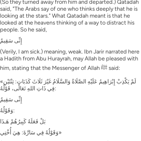
(So they turned away from him and departed.) Qatadah
said, "The Arabs say of one who thinks deeply that he is
looking at the stars." What Qatadah meant is that he
looked at the heavens thinking of a way to distract his
people. So he said,
إِنِّى سَقِيمٌ
(Verily, I am sick.) meaning, weak. Ibn Jarir narrated here
a Hadith from Abu Hurayrah, may Allah be pleased with
him, stating that the Messenger of Allah ﷺ said:
«لَمْ يَكْذِبْ إِبْرَاهِيمُ عَلَيْهِ الصَّلَاةُ وَالسَّلَامُ غَيْرَ ثَلَاثَ كَذَبَاتٍ: ثِنْتَيْنِ
فِي ذَاتِ اللهِ تَعَالَى، قَوْلُهُ:
إِنِّى سَقِيمٌ
وَقَوْلُهُ:
بَلْ فَعَلَهُ كَبِيرُهُمْ هَـذَا
وَقَوْلُهُ فِي سَارَّةَ: هِيَ أُخْتِي»