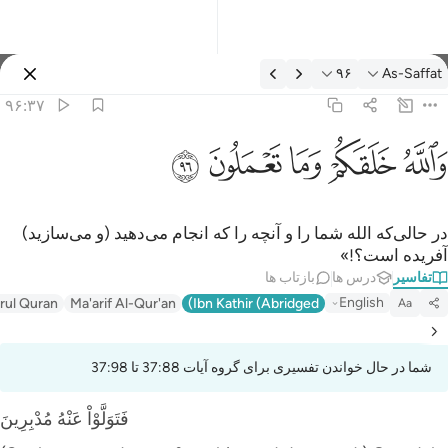
فسیر: As-Saffat ۹۶:۳۷
۹۶
As-Saffat
وارد شوید
۹۶:۳۷
الله خلقكم وما تعملون ٩٦
ﲤ
ﲥ
ﲦ
ﲧ
ﲨ
َٱللَّهُ خَلَقَكُمْ وَمَا تَعْمَلُونَ ٩٦
در حالی‌که الله شما را و آنچه را که انجام می‌دهید (و می‌سازید)
آفریده است؟!»
تفاسیر
درس ها
بازتاب ها
English
irul Quran
Ma'arif Al-Qur'an
Ibn Kathir (Abridged)
Aa
شما در حال خواندن تفسیری برای گروه آیات 37:88 تا 37:98
فَتَوَلَّوْاْ عَنْهُ مُدْبِرِينَ