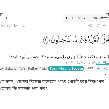
فسیر: As-Saffat ۹۵:۳۷
۹۵
As-Saffat
وارد شوید
۹۵:۳۷
ال اتعبدون ما تنحتون ٩٥
ﲟ
ﲠ
ﲡ
ﲢ
ﲣ
َالَ أَتَعْبُدُونَ مَا تَنْحِتُونَ ٩٥
(ابراهیم) گفت: «آیا چیزی را می‌پرستید که خود تراشیده‌اید؟!
تفاسیر
درس ها
بازتاب ها
বাংলা
akr Zakaria
Tafsir Fathul Majid
Tafsir Ahsanul Bayaan
Aa
সে বলল, ‘তোমরা নিজেরা যাদেরকে পাথর খোদাই করে নির্মাণ কর
তোমরা কি তাদেরই পূজা কর?