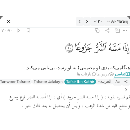
فسیر: Al-Ma'arij ۲۰:۷۰
۲۰
Al-Ma'arij
وارد شوید
۲۰:۷۰
ذا مسه الشر جزوعا ٢٠
ﱰ
ﱱ
ﱲ
ﱳ
ﱴ
ِذَا مَسَّهُ ٱلشَّرُّ جَزُوعًۭا ٢٠
هنگامی‌که بدی (و مصیبتی) به او رسد، بی‌تابی می‌کند.
تفاسیر
درس ها
بازتاب ها
العربية
 Tanweer Tafseer
Tafseer Jalalayn
Tafsir Ibn Kathir
Aa
ثم فسره بقوله :
( إذا مسه الشر جزوعا )
أي : إذا أصابه الضر فزع وجزع
وانخلع قلبه من شدة الرعب ، وأيس أن يحصل له بعد ذلك خير .