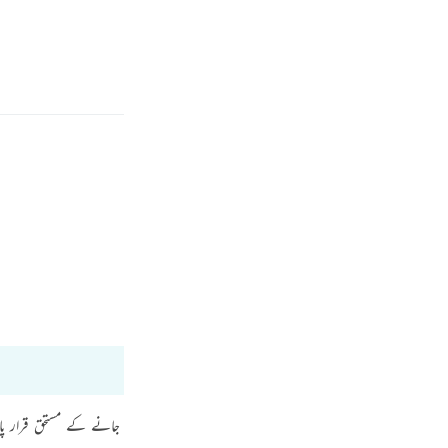
بان
وارد شوید
ه شده است.
Fr
Bayan Ul Quran
Tafsir Ibn Kathir
Ind
I
بیان کر دی گئی ہیں۔ ان لوگوں کی بھی جو جنت میں داخل کيے جانے کے مستحق قرار پ