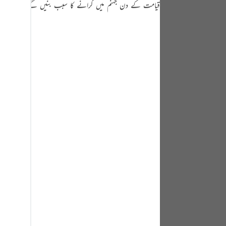
قیامت کے دن جہنم میں گرانے کا سبب بنیں گے۔
tuguês
усский
Shqip
ษาไทย
Türkçe
اردو
体中文
Melayu
spañol
swahili
ng Việt