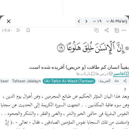
فسیر: Al-Ma'arij ۱۹:۷۰
۱۹
Al-Ma'arij
وارد شوید
۱۹:۷۰
 ان الانسان خلق هلوعا ١٩
ﱪ ﱫ
ﱬ
ﱭ
ﱮ
ﱯ
 إِنَّ ٱلْإِنسَـٰنَ خُلِقَ هَلُوعًا ١٩
یقیناً انسان کم طاقت (و حریص) آفریده شده است.
تفاسیر
درس ها
بازتاب ها
العربية
fseer
Tafseer Jalalayn
Al-Tafsir Al-Wasit (Tantawi)
Aa
وبعد هذا البيان المؤثر الحكيم عن طبائع المجرمين ، وعن أهوال يوم الدين ،
وعن سوء عاقبة المكذبين . . اتجهت السورة الكريمة إلى الحديث عن سجايا
النفوس البشرية فى حالتى الخير والشر ، والغنى والفقر ، والشكر والجحود . .
واستثنت من تلك السجايا نفوس المؤمنين الصادقين ، فقال - تعالى - .( إِنَّ