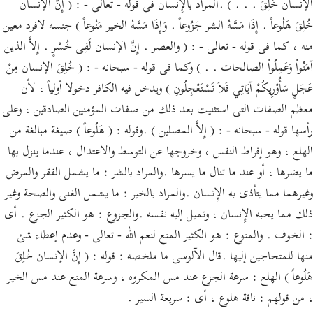
الإنسان خُلِقَ . . . ) .المراد بالإِنسان فى قوله - تعالى - : ( إِنَّ الإنسان
خُلِقَ هَلُوعاً . إِذَا مَسَّهُ الشر جَزُوعاً . وَإِذَا مَسَّهُ الخير مَنُوعاً ) جنسه لافرد معين
منه ، كما فى قوله - تعالى - : ( والعصر . إِنَّ الإنسان لَفِى خُسْرٍ . إِلاَّ الذين
آمَنُواْ وَعَمِلُواْ الصالحات . . ) وكما فى قوله - سبحانه - : ( خُلِقَ الإنسان مِنْ
عَجَلٍ سَأُوْرِيكُمْ آيَاتِي فَلاَ تَسْتَعْجِلُونِ ) ويدخل فيه الكافر دخولا أولياً ، لأن
معظم الصفات التى استثنيت بعد ذلك من صفات المؤمنين الصادقين ، وعلى
رأسها قوله - سبحانه - : ( إِلاَّ المصلين ) .وقوله : ( هَلُوعاً ) صيغة مبالغة من
الهلع ، وهو إفراط النفس ، وخروجها عن التوسط والاعتدال ، عندما ينزل بها
ما يضرها ، أو عند ما تنال ما يسرها .والمراد بالشر : ما يشمل الفقر والمرض
وغيرهما مما يتأذى به الإِنسان .والمراد بالخير : ما يشمل الغنى والصحة وغير
ذلك مما يحبه الإِنسان ، وتميل إليه نفسه .والجزوع : هو الكثير الجزع . أى
: الخوف . والمنوع : هو الكثير المنع لنعم الله - تعالى - وعدم إعطاء شئ
منها للمتحاجين إليها .قال الآلوسى ما ملخصه : قوله : ( إِنَّ الإنسان خُلِقَ
هَلُوعاً ) الهلع : سرعة الجزع عند مس المكروه ، وسرعة المنع عند مس الخير
، من قولهم : ناقة هلوع ، أى : سريعة السير .