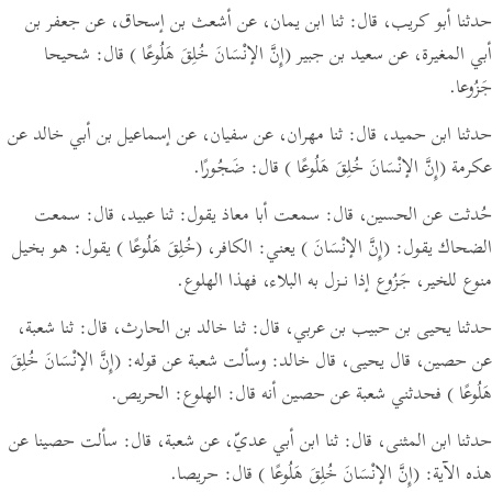
حدثنا أبو كريب،
قال:
ثنا ابن يمان، عن أشعث بن إسحاق، عن جعفر بن
أبي المغيرة، عن سعيد بن جبير
(إِنَّ الإنْسَانَ خُلِقَ هَلُوعًا )
قال: شحيحا
جَزُوعا.
حدثنا ابن حميد،
قال:
ثنا مهران، عن سفيان، عن إسماعيل بن أبي خالد عن
عكرمة
(إِنَّ الإنْسَانَ خُلِقَ هَلُوعًا )
قال: ضَجُورًا.
حُدثت عن الحسين،
قال:
سمعت أبا معاذ يقول: ثنا عبيد،
قال:
سمعت
الضحاك يقول:
(إِنَّ الإنْسَانَ )
يعني: الكافر،
(خُلِقَ هَلُوعًا )
يقول: هو بخيل
منوع للخير، جَزُوع إذا نـزل به البلاء، فهذا الهلوع.
حدثنا يحيى بن حبيب بن عربي،
قال:
ثنا خالد بن الحارث،
قال:
ثنا شعبة،
عن حصين، قال يحيى،
قال خالد:
وسألت شعبة عن قوله:
(إِنَّ الإنْسَانَ خُلِقَ
هَلُوعًا )
فحدثني شعبة عن حصين أنه قال: الهلوع: الحريص.
حدثنا ابن المثنى،
قال:
ثنا ابن أبي عديّ، عن شعبة،
قال:
سألت حصينا عن
هذه الآية:
(إِنَّ الإنْسَانَ خُلِقَ هَلُوعًا )
قال: حريصا.