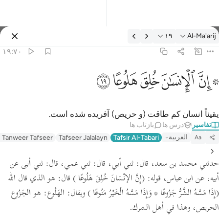
فسیر: Al-Ma'arij ۱۹:۷۰
۱۹
Al-Ma'arij
وارد شوید
۱۹:۷۰
 ان الانسان خلق هلوعا ١٩
ﱪ ﱫ
ﱬ
ﱭ
ﱮ
ﱯ
 إِنَّ ٱلْإِنسَـٰنَ خُلِقَ هَلُوعًا ١٩
یقیناً انسان کم طاقت (و حریص) آفریده شده است.
تفاسیر
درس ها
بازتاب ها
العربية
c Tanweer Tafseer
Tafseer Jalalayn
Tafsir Al-Tabari
Aa
حدثني محمد بن سعد،
قال:
ثني أبي،
قال:
ثني عمي،
قال:
ثني أبى عن
أبيه، عن ابن عباس،
قوله:
(إِنَّ الإنْسَانَ خُلِقَ هَلُوعًا )
قال: هو الذي قال الله
(إِذَا مَسَّهُ الشَّرُّ جَزُوعًا * وَإِذَا مَسَّهُ الْخَيْرُ مَنُوعًا )
ويقال: الهَلُوع: هو الجَزُوع
الحريص، وهذا في أهل الشرك.