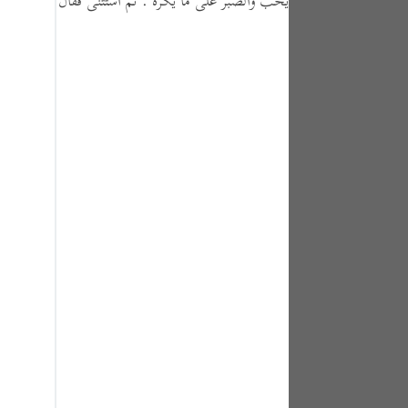
يحب والصبر على ما يكره .
ثم استثنى فقال :
tuguês
усский
Shqip
ษาไทย
Türkçe
اردو
体中文
Melayu
spañol
swahili
ng Việt