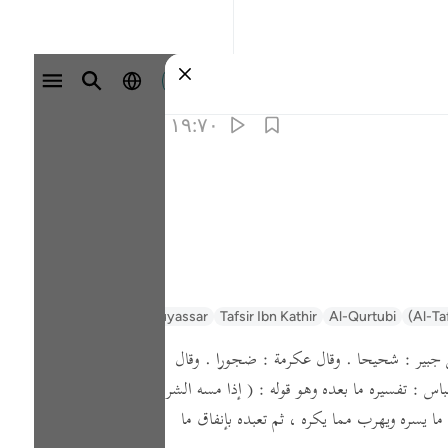
وارد شوید
۱۹:۷۰
Al-Ta
Al-Qurtubi
Tafsir Ibn Kathir
Tafsir Muyassar
السعدي Al-Sa'di
جبير :
شحيحا .
وقال عكرمة :
ضجورا .
وقال
باس :
تفسيره ما بعده وهو قوله :
( إذا مسه الشر
ا يسره ويهرب مما يكره ، ثم تعبده بإنفاق ما