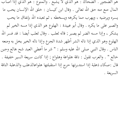
هو الضجور . الضحاك : هو الذي لا يشبع . والمنوع : هو الذي إذا أصاب
المال منع منه حق الله تعالى . وقال ابن كيسان : خلق الله الإنسان يحب ما
يسره ويرضيه ، ويهرب مما يكرهه ويسخطه ، ثم تعبده الله بإنفاق ما يحب
والصبر على ما يكره . وقال أبو عبيدة : الهلوع هو الذي إذا مسه الخير لم
يشكر ، وإذا مسه الضر لم يصبر ; قاله ثعلب . وقال ثعلب أيضا : قد فسر الله
الهلوع وهو الذي إذا ناله الشر أظهر شدة الجزع وإذا ناله الخير بخل به ومنعه
الناس . وقال النبي صلى الله عليه وسلم : " شر ما أعطي العبد شح هالع وجبن
خالع " . والعرب تقول : ناقة هلواعة وهلواع ; إذا كانت سريعة السير خفيفة .
قال :صكاء ذعلبة إذا استدبرتها حرج إذا استقبلتها هلواعالذعلب والذعلبة الناقة
السريعة .