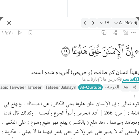
فسیر: Al-Ma'arij ۱۹:۷۰
۱۹
Al-Ma'arij
وارد شوید
۱۹:۷۰
 ان الانسان خلق هلوعا ١٩
ﱪ ﱫ
ﱬ
ﱭ
ﱮ
ﱯ
 إِنَّ ٱلْإِنسَـٰنَ خُلِقَ هَلُوعًا ١٩
یقیناً انسان کم طاقت (و حریص) آفریده شده است.
تفاسیر
درس ها
بازتاب ها
العربية
abic Tanweer Tafseer
Tafseer Jalalayn
Al-Qurtubi
Aa
قوله تعالى : إن الإنسان خلق هلوعا يعني الكافر ; عن الضحاك . والهلع في
اللغة : [ ص: 266 ] أشد الحرص وأسوأ الجزع وأفحشه . وكذلك قال قتادة
ومجاهد وغيرهما . وقد هلع ( بالكسر ) يهلع فهو هليع وهلوع ; على التكثير .
والمعنى أنه لا يصبر على خير ولا شر حتى يفعل فيهما ما لا ينبغي . عكرمة :