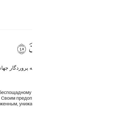
بان
وارد شوید
ﱇ
ﱈ
ﱉ
ﱊ
ﱋ
ن ٤٥
لِلَّهِ رَبِّ ٱلْعَـٰلَمِينَ ٤٥
طع شد، و ستایش مخصوص الله است که پروردگار جهان
Fr
Ind
беспощадному наказанию, которое прервало их жизне
со Своим предопределением губит неверующих и тем 
I
женным, унижает Своих врагов и подтверждает правд