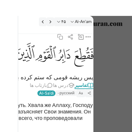
فسیر: Al-An'am ۴۵:۶
۴۵
Al-An'am
انتخاب ز
English
ﱁ
ﱂ
ﱃ
ﱄ
ﱅﱆ
فقطع دابر القوم الذين ظلموا والحمد لله رب العالمي
العربية
فَقُطِعَ دَابِرُ ٱلْقَوْمِ ٱلَّذِينَ ظَلَمُوا۟ ۚ وَٱلْحَمْدُ 
বাংলা
پس ریشه قومی که ستم کرده بودند، ق
فارسی
تفاسیر
درس ها
بازتاب ها
ançais
русский
Al-Sa'di
Aa
onesia
нный путь. Хвала же Аллаху, Господу
самым разъясняет Свои знамения. Он
taliano
ивость всего, что проповедовали
Dutch