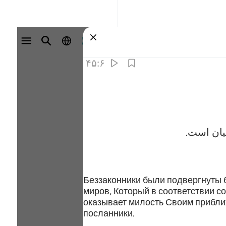
وارد شوید
۴۵:۶
یان است.
Беззаконники были подвергнуты 
миров, Который в соответствии 
оказывает милость Своим прибли
посланники.