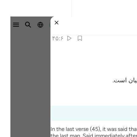
وارد شوید
۴۵:۶
یان است.
In the last verse (45), it was said
the last man. Said: وَالْحَمْدُ لِلَّـهِ رَ‌بِّ الْعَالَمِينَ (And praise be to Allah, the Lord of the worlds) where the hint given