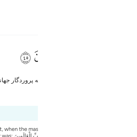
بان
وارد شوید
ﱇ
ﱈ
ﱉ
ﱊ
ﱋ
ن ٤٥
لِلَّهِ رَبِّ ٱلْعَـٰلَمِينَ ٤٥
طع شد، و ستایش مخصوص الله است که پروردگار جهان
Fr
Tazkirul Quran
Ibn Kathi
Ind
I
 that, when the mass punishment of Allah Ta` ala came, t
 immediately after was