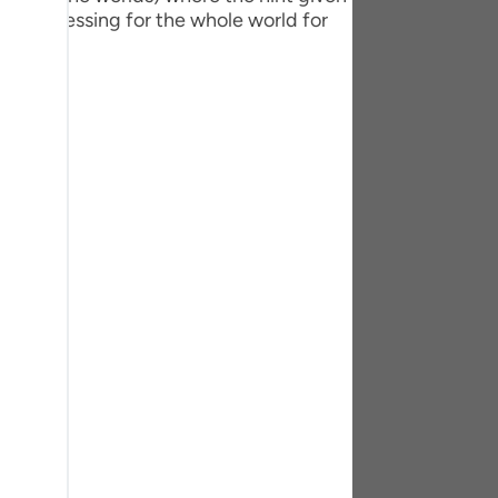
tuguês
 is a blessing for the whole world for
усский
Shqip
ษาไทย
Türkçe
اردو
体中文
Melayu
spañol
swahili
ng Việt