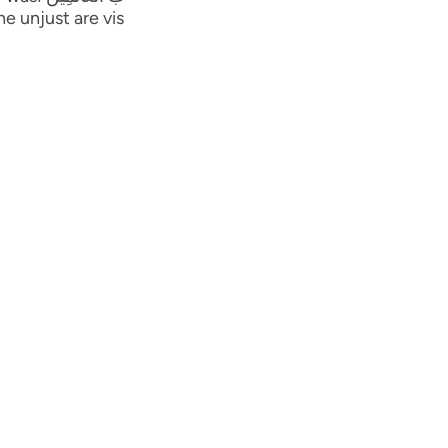
Por
 unjust are visited by some punishment or calamity, that
р
ภา
简
E
Ki
Tiế