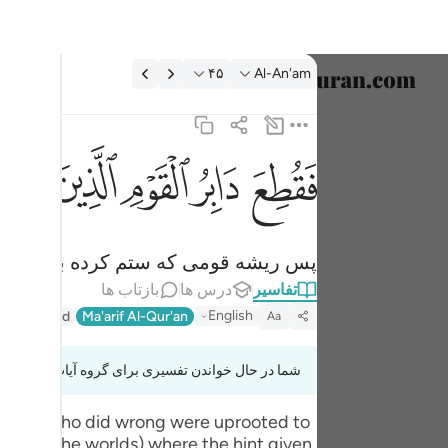
فسیر: Al-An'am ۴۵:۶
۴۵
Al-An'am
انتخاب ز
English
ﱁ
ﱂ
ﱃ
ﱄ
ﱅﱆ
فقطع دابر القوم الذين ظلموا والحمد لله رب العالمي
العربية
فَقُطِعَ دَابِرُ ٱلْقَوْمِ ٱلَّذِينَ ظَلَمُوا۟ ۚ وَٱلْحَمْدُ 
বাংলা
پس ریشه قومی که ستم کرده بودند، ق
فارسی
تفاسیر
درس ها
بازتاب ها
ançais
English
r (Abridged)
Ma'arif Al-Qur'an
Aa
onesia
شما در حال خواندن تفسیری برای گروه آیات 6:45 تا 6:50
taliano
he people who did wrong were uprooted to
Dutch