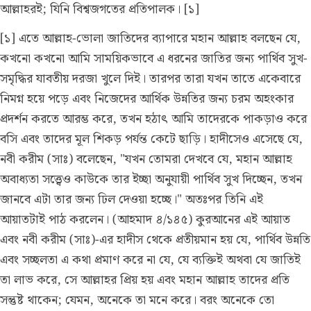
আল্লাহরই; যিনি বিশ্বজগতের প্রতিপালক। [১]
[১] এতে আল্লাহ-ভোলা জাতিদের ব্যাপারে মহান আল্লাহ বলছেন যে,
কখনো কখনো আমি সাময়িকভাবে এ ধরনের জাতির জন্য পার্থিব সুখ-
সমৃদ্ধির যাবতীয় দরজা খুলে দিই। তারপর তারা যখন তাতে একেবারে
নিমগ্ন হয়ে পড়ে এবং নিজেদের আর্থিক উন্নতির জন্য চরম অহংকার
প্রদর্শন করতে আরম্ভ করে, তখন হঠাৎ আমি তাদেরকে পাকড়াও করে
বসি এবং তাদের মূল শিকড় পর্যন্ত কেটে ছাড়ি। হাদীসেও এসেছে যে,
নবী করীম (সাঃ) বলেছেন, "যখন তোমরা দেখবে যে, মহান আল্লাহ
অবাধ্যতা সত্ত্বেও কাউকে তার ইচ্ছা অনুযায়ী পার্থিব সুখ দিচ্ছেন, তখন
জানবে এটা তার জন্য ঢিল দেওয়া হচ্ছে।" অতঃপর তিনি এই
আয়াতটাই পাঠ করলেন।
(আহমাদ ৪/১৪৫)
কুরআনের এই আয়াত
এবং নবী করীম (সাঃ)-এর হাদীস থেকে প্রতীয়মান হয় যে, পার্থিব উন্নতি
এবং সচ্ছলতা এ কথা প্রমাণ করে না যে, যে ব্যক্তিই অথবা যে জাতিই
তা লাভ করে, সে আল্লাহর প্রিয় হয় এবং মহান আল্লাহ তাদের প্রতি
সন্তুষ্ট থাকেন; যেমন, অনেকে তা মনে করে। বরং অনেকে তো