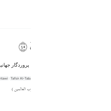
بان
وارد شوید
ﱇ
ﱈ
ﱉ
ﱊ
ﱋ
٤٥
لَّهِ رَبِّ ٱلْعَـٰلَمِينَ ٤٥
ع شد، و ستایش مخصوص الله است که پروردگار جهانی
Fr
ntawi)
Tafsir Al-Tabari
Tafseer Al-Baghawi
Arabic Tanweer Tafseer
Ind
كما قال :
( فقطع دابر القوم الذين ظلموا والحمد لله رب العالمين )
I