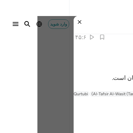
وارد شوید
۴۵:۶
ان است.
Al-Tafsir Al-Wasit (Ta
Al-Qurtubi
Tafsir Muyassar
السعدي Al-Sa'di