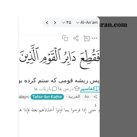
فسیر: Al-An'am ۴۵:۶
۴۵
Al-An'am
انتخاب ز
English
ﱁ
ﱂ
ﱃ
ﱄ
ﱅﱆ
فقطع دابر القوم الذين ظلموا والحمد لله رب العالمين 
العربية
فَقُطِعَ دَابِرُ ٱلْقَوْمِ ٱلَّذِينَ ظَلَمُوا۟ ۚ وَٱلْحَمْدُ لِ
বাংলা
پس ریشه قومی که ستم کرده بودند، قط
فارسی
تفاسیر
درس ها
بازتاب ها
ançais
العربية
Tafseer Jalalayn
Tafsir Ibn Kathir
Aa
onesia
( حتى إذا فرحوا بما أوتوا أخذناهم بغتة فإذا هم مبلسون )
taliano
Dutch