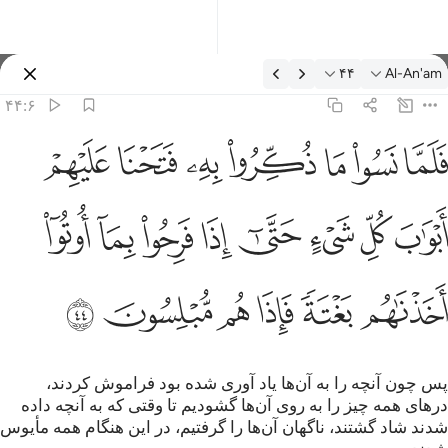
فسیر: Al-An'am ۴۴:۶
۴۴
Al-An'am
وارد شوید
۴۴:۶
لما نسوا ما ذكروا به فتحنا عليهم ابواب كل شيء حتى اذا فرحوا بما اوتو
ﳇ
ﳈ
ﳉ
ﳊ
ﳋ
ﳌ
ﳍ
َلَمَّا نَسُوا۟ مَا ذُكِّرُوا۟ بِهِۦ فَتَحْنَا عَلَيْهِمْ أَبْوَٰبَ كُلِّ شَىْءٍ حَتَّىٰٓ إِذَا فَرِحُوا
ﳎ
ﳏ
ﳐ
ﳑ
ﳒ
ﳓ
ﳔ
ﳕ
ﳖ
ﳗ
ﳘ
ﳙ
ﳚ
ﳛ
پس چون آنچه را به آن‌ها یاد آوری شده بود فراموش کردند،
درهای همه چیز را به روی آن‌ها گشودیم تا وقتی که به آنچه داده
شدند شاد گشتند، ناگهان آن‌ها را گرفتیم، در این هنگام همه مأیوس