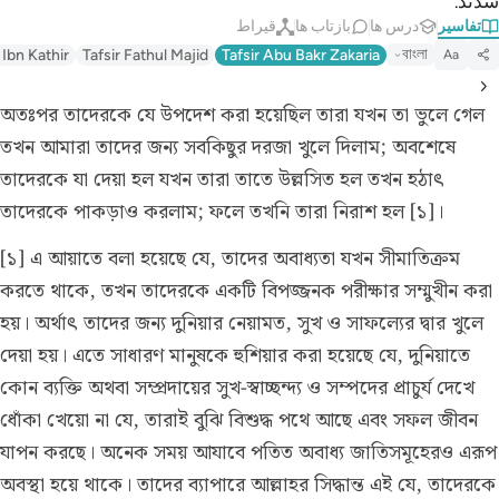
شدند.
تفاسیر
درس ها
بازتاب ها
قیراط
বাংলা
 Ibn Kathir
Tafsir Fathul Majid
Tafsir Abu Bakr Zakaria
Aa
অতঃপর তাদেরকে যে উপদেশ করা হয়েছিল তারা যখন তা ভুলে গেল
তখন আমারা তাদের জন্য সবকিছুর দরজা খুলে দিলাম; অবশেষে
তাদেরকে যা দেয়া হল যখন তারা তাতে উল্লসিত হল তখন হঠাৎ
তাদেরকে পাকড়াও করলাম; ফলে তখনি তারা নিরাশ হল [১]।
[১] এ আয়াতে বলা হয়েছে যে, তাদের অবাধ্যতা যখন সীমাতিক্রম
করতে থাকে, তখন তাদেরকে একটি বিপজ্জনক পরীক্ষার সম্মুখীন করা
হয়। অর্থাৎ তাদের জন্য দুনিয়ার নেয়ামত, সুখ ও সাফল্যের দ্বার খুলে
দেয়া হয়। এতে সাধারণ মানুষকে হুশিয়ার করা হয়েছে যে, দুনিয়াতে
কোন ব্যক্তি অথবা সম্প্রদায়ের সুখ-স্বাচ্ছন্দ্য ও সম্পদের প্রাচুর্য দেখে
ধোঁকা খেয়ো না যে, তারাই বুঝি বিশুদ্ধ পথে আছে এবং সফল জীবন
যাপন করছে। অনেক সময় আযাবে পতিত অবাধ্য জাতিসমূহেরও এরূপ
অবস্থা হয়ে থাকে। তাদের ব্যাপারে আল্লাহর সিদ্ধান্ত এই যে, তাদেরকে