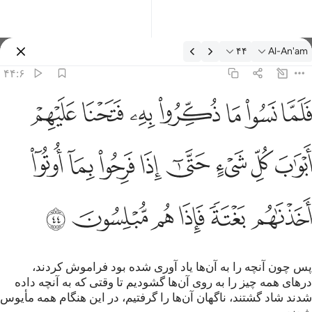
فسیر: Al-An'am ۴۴:۶
۴۴
Al-An'am
وارد شوید
۴۴:۶
لما نسوا ما ذكروا به فتحنا عليهم ابواب كل شيء حتى اذا فرحوا بما اوتو
ﳇ
ﳈ
ﳉ
ﳊ
ﳋ
ﳌ
ﳍ
َلَمَّا نَسُوا۟ مَا ذُكِّرُوا۟ بِهِۦ فَتَحْنَا عَلَيْهِمْ أَبْوَٰبَ كُلِّ شَىْءٍ حَتَّىٰٓ إِذَا فَرِحُوا
ﳎ
ﳏ
ﳐ
ﳑ
ﳒ
ﳓ
ﳔ
ﳕ
ﳖ
ﳗ
ﳘ
ﳙ
ﳚ
ﳛ
پس چون آنچه را به آن‌ها یاد آوری شده بود فراموش کردند،
درهای همه چیز را به روی آن‌ها گشودیم تا وقتی که به آنچه داده
شدند شاد گشتند، ناگهان آن‌ها را گرفتیم، در این هنگام همه مأیوس