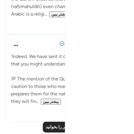
(raḥimahullāh) even championed that trying to learn
Arabic is a religi...
بیشتر ببین
۰
۰
When the Stars Prostrated
۵ سال پیش
·
ارجاع دادن
آیه ۲:۱۲
'Indeed, We have sent it down as an Arabic Qur'an so
that you might understand. [12:2]'
💭 The mention of the Qur’an being in Arabic is a
caution to those who read it in other languages. This
prepares them for the natural failures of translation
they will fin...
بیشتر ببین
۰
۰
درس‌های بیشتر را بخوانید