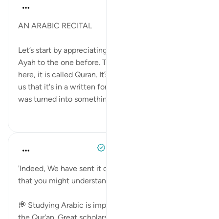
Nouman Ali Khan
۴ سال پیش
·
ارجاع دادن
آیه ۲:۱۲
AN ARABIC RECITAL
Let’s start by appreciating the connection of this
Ayah to the one before. There, it was called Kitab;
here, it is called Quran. It’s as though Allah is telling
us that it's in a written form in the heavens, and it
was turned into something ...
بیشتر ببین
۲
۳۴
When the Stars Prostrated
۵ سال پیش
·
ارجاع دادن
آیه ۲:۱۲
'Indeed, We have sent it down as an Arabic Qur'an so
that you might understand. [12:2]'
💭 Studying Arabic is important to better understand
the Qur'an. Great scholars like Imam al-Shāfi‘ī