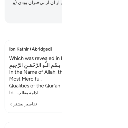
بازگو می‌کنیم، و مسلماً تو پیش از آن از بی‌خبران بودی (و
آگاهی نداشتی).
Hussein Taji Kal Dari
-
تفسیر بخوانید
Ibn Kathir (Abridged)
Which was revealed in Makkah
بِسْمِ اللَّهِ الرَّحْمَـنِ الرَّحِيمِ
In the Name of Allah, the Most Gracious, the
Most Merciful.
Qualities of the Qur'an
In
…
ادامه مطلب
تفاسیر بیشتر
درس‌ها