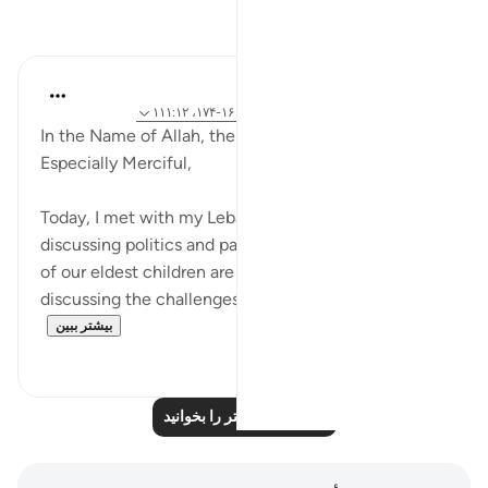
بازتاب‌ها
Razia Zahra
۲ سال پیش
·
ارجاع دادن
آیه ۲:۱۲-۳، ۱۶۰:۲۶-۱۷۴، ۱۱۱:۱۲
In the Name of Allah, the Most Merciful, the
Especially Merciful,
Today, I met with my Lebanese friend. We were
discussing politics and parenting in the West. Both
of our eldest children are growing and we were
discussing the challenges we are facing bringing...
بیشتر ببین
۱
۱۶
بازتاب‌های بیشتر را بخوانید