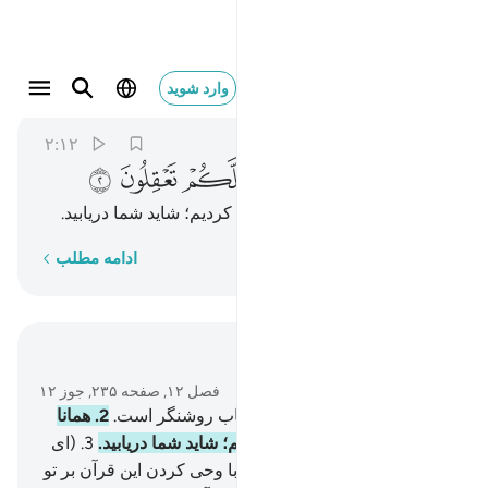
انا انزلناه قرانا عربيا لعلكم تعقلون ٢
وارد شوید
Yusuf
12:2
۲:۱۲
ﲙ
ﲚ
ﲛ
ﲜ
ﲝ
ﲞ
ﲟ
همانا ما آن را قرآن عربی نازل کردیم؛ شاید شما دریابید.
کلمه به کلمه
ادامه مطلب
در متن بخوانید
فصل ۱۲, صفحه ۲۳۵, جوز ۱۲
1
.
الر (الف. لام. را) این آیات کتاب روشنگر است.
2
.
همانا
ما آن را قرآن عربی نازل کردیم؛ شاید شما دریابید.
3
.
(ای
پیامبر!) ما بهترین داستان‌ها را با وحی کردن این قرآن بر تو