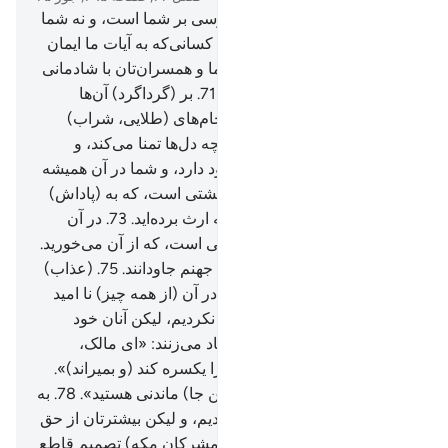
68
.
ای بندگان من! امروز نه ترسی بر شما است، و نه شما
اندوهگین می‌شوید.
69
.
(همان) کسانی‌که به آیات ما ایمان
آوردند و مسلمان بودند.
70
.
شما و همسران‌تان با شادمانی
(و اکرام) به بهشت وارد شوید.
71
.
بر (گرداگرد) آن‌ها
سینی‌هایی زرین (غذا) و (نیز) جام‌های (طلایی، شراب)
می‌گردانند، و در آن (بهشت) آنچه دل‌ها تمنا می‌کند، و
چشم‌ها از آن لذّت می‌برد، وجود دارد، و شما در آن همیشه
خواهید بود.
72
.
و (این) همان بهشتی است، که به (پاداش)
آنچه که انجام می‌دادید، آن را به ارث برده‌اید.
73
.
در آن
(بهشت) برای شما میوۀ فراوانی است، که از آن می‌خورید.
74
.
بی‌گمان مجرمان در عذاب جهنم جاودانند.
75
.
(عذاب)
از آن‌ها کاهش نمی‌یابد، و آن‌ها در آن (از همه چیز) نا امید
هستند.
76
.
و (ما) به آن‌ها ستم نکردیم، لیکن آنان خود
ستمکار بودند.
77
.
و (آن‌ها) فریاد می‌زنند: «ای مالک،
(بخواه) که پروردگارت کار ما را یکسره کند (و بمیراند)».
(او) گوید: «بی‌گمان شما (در این جا) ماندنی هستید».
78
.
به
راستی ما حق را برای شما آوردیم، و لیکن بیشترتان از حق
کراهت داشتید.
79
.
آیا آن‌ها (= مشرکان مکه) تصمیم قاطع