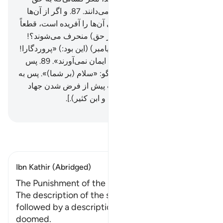
گواهی دادند، و آنان (به خوبی) می‌دانند.
87
.
و اگر از آن‌ها
(= مشرکان) بپرسی، چه کسی آن‌ها را آفریده است، قطعاً
می‌گویند: «الله» پس چگونه (از حق) منحرف می‌شوند؟!
88
.
و (شکایت و) گفتار او (= پیامبر) (این بود:) «پروردگارا!
بی‌گمان این‌ها قومی هستند که ایمان نمی‌آورند».
89
.
پس
(ای پیامبر) از آن‌ها در گذر، و بگو: «سلام (بر شما)». پس به
زودی خواهند دانست [ این آیات پیش از فرض شدن جهاد
نازل شده است. (تفسیر طبری و ابن کثیر).].
Hussein Taji Kal Dari
-
تفسیر بخوانید
Ibn Kathir (Abridged)
The Punishment of the Doomed
The description of the state of the blessed is
followed by a description of the state of the
doomed.