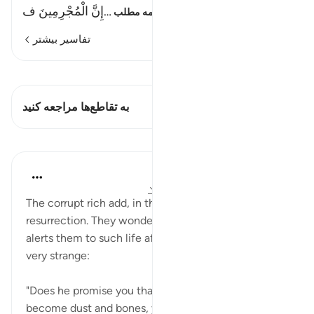
…
إِنَّ الْمُجْرِمِينَ ف
ادامه مطلب
تفاسیر بیشتر
مشاهده قیراط
این آیه دارد 2 تقاطع‌ها
به تقاطع‌ها مراجعه کنید
درس‌ها
In the Shade of the Quran
۳۱ هفته پیش
·
ارجاع دادن
آیه ۷۸:۴۳-۸۰
The corrupt rich add, in this case, a denial of
resurrection. They wonder at this messenger who
alerts them to such life after death, considering it
very strange:
"Does he promise you that, after you have died and
become dust and bones, you shall be brought f...