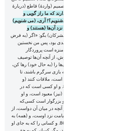
بر کاری گرفتند، پس ما (نیز) تصمیم (واردۀ) قاطع (دربارۀ
آن‌ها) داریم.
80
.
آیا آن‌ها می‌پندارند که ما راز گویی و
(سخنان) در گوشی آنان را نمی‌شنویم؟! آری، (می شنویم)
و فرستادگان ما (از فرشتگان) نزد آن‌ها (هستند) و
می‌نویسند.
81
.
(ای پیامبر، به مشرکان) بگو: «اگر (به فرض
محال) برای (الله) رحمان فرزندی بود، پس من نخستین
پرستندگانش بودم».
82
.
پاک و منزه است پروردگار
آسمان‌ها و زمین، پروردگار عرش، از آنچه آن‌ها توصیف
می‌کنند.
83
.
پس (ای پیامبر) آن‌ها را (به حال خود) رها کن،
تا (در باطل) غوطه بخورند، و به بازی سرگرم باشند، تا
روزی را که به آن‌ها وعده شده است، ملاقات کنند (و
سزای اعمال خود را ببینند).
84
.
و او کسی است که در
آسمان معبود است، و در زمین (نیز) معبود است، و او
حکیم داناست.
85
.
و پر برکت و بزرگوار است کسی‌که
فرمانروایی آسمان‌ها و زمین و آنچه در میان آن دواست، از
آنِ اوست. و علم (بر‌پا شدن) قیامت نزد اوست، و (همه) به
سوی او باز گردانده می‌شوید.
86
.
و کسانی را که به جای او
می‌خوانند، اختیار شفاعت ندارند، مگر کسانی‌که به حق