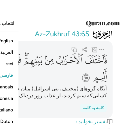
انتخاب ز
043
فاختلف الاحزاب
Az-Zukhruf
43:65
English
العربية
ﱴ
ﱵ
ﱶ
ﱷﱸ
ﱹ
ﱺ
বাংলা
ﱿ
ﲀ
فارسی
ançais
آنگاه گرو‌های (مختلف، بنی اسرائیل) میان خود (درب
کسانی‌که ستم کردند، از عذاب روز دردناک!
onesia
کلمه به کلمه
taliano
تفسیر بخوانید
Dutch