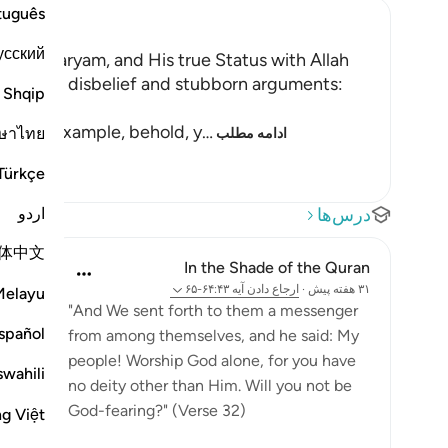
tuguês
усский
n of Maryam, and His true Status with Allah
d in their disbelief and stubborn arguments:
Shqip
وَلَ
 as an example, behold, y
…
ษาไทย
ادامه مطلب
Türkçe
اردو
درس‌ها
体中文
In the Shade of the Quran
۳۱ هفته پیش
·
ارجاع دادن
آیه ۶۴:۴۳-۶۵
Melayu
"And We sent forth to them a messenger
spañol
from among themselves, and he said: My
people! Worship God alone, for you have
swahili
no deity other than Him. Will you not be
God-fearing?" (Verse 32)
ng Việt