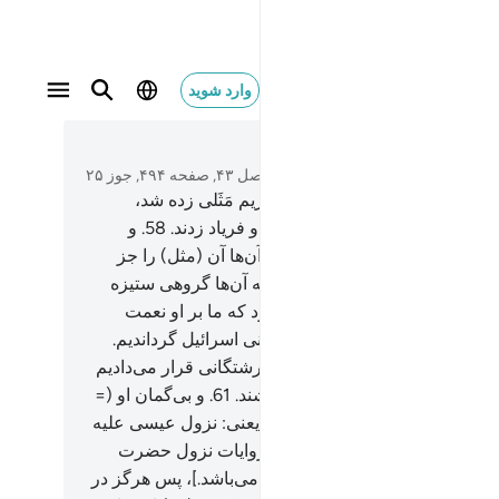
وارد شوید
متن بخوانید
فصل ۴۳, صفحه ۴۹۴, جوز ۲۵
و چون (دربارۀ آفرینش) فرزند مریم مَثَلی زده شد،
ان قوم تو از آن (شادی کنان) داد و فریاد زدند.
58
.
و
د: «آیا معبودان ما بهترند یا او؟». آن‌ها آن (مثل) را جز
 جدال (و لجاجت) با تو نزدند، بلکه آن‌ها گروهی ستیزه
د.
59
.
او (=عیسی) جز بنده‌ای نبود که ما بر او نعمت
دیم، و او را (مایۀ) عبرت برای بنی اسرائیل گرداندیم.
و اگر می‌خواستیم به جای شما فرشتگانی قرار می‌دادیم
در (روی) زمین جانشین (شما) باشند.
61
.
و بی‌گمان او (=
ی) نشانه‌ای برای قیامت است [ یعنی: نزول عیسی علیه
لام از نشانه‌های قیامت است، و روایات نزول حضرت
ی علیه السلام از آسمان، متواتر می‌باشد.]، پس هرگز در