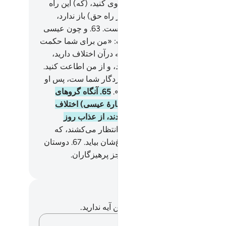
= قیامت) شک نکنید، و از من پیروی کنید، (که) این راه
ت است.
62
.
و شیطان شما را (از راه حق) باز ندارد،
گمان او برای شما دشمنی آشکار است.
63
.
و چون عیسی
دلایل (و معجزات) روشن آمد، گفت: «من برای شما حکمت
ه ام، و (آمده ام) تا چیزهایی را که درآن اختلاف دارید،
تان روشن کنم، پس از الله بترسید، و از من اطاعت کنید.
بی‌گمان الله پروردگار من، و پروردگار شما ست، پس او
بپرستید، (که) این راه راست است».
65
.
آنگاه گرو‌های
تلف، بنی اسرائیل) میان خود (دربارۀ عیسی) اختلاف
ند، پس وای بر کسانی‌که ستم کردند، از عذاب روز
ناک!
66
.
آیا (چیزی) جز قیامت را انتظار می‌کشند، که
ان و در حالی‌که بی‌خبرند به سراغ‌شان بیاید.
67
.
دوستان
ن روز (قیامت) دشمن یکدیگرند، جز پرهیزگاران.
Hussein Taji Kal D
داشت‌ها و تأملات
هیچ یادداشت و تأملی در مورد این آیه ندارید.
افکارتان را ثبت کنید…