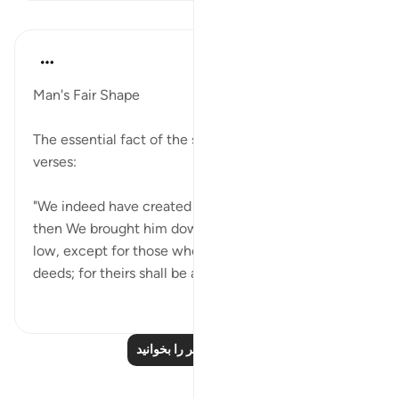
درس‌ها
In the Shade of the Quran
۳۱ هفته پیش
·
ارجاع دادن
آیه ۲:۹۵-۵
Man's Fair Shape
The essential fact of the surah is embodied in the
verses:
"We indeed have created man in the finest form,
then We brought him down to the lowest of the
low, except for those who believe and do good
deeds; for theirs shall be an unfailing re...
بیشتر ببین
۰
۰
درس‌های بیشتر را بخوانید
بازتاب‌ها