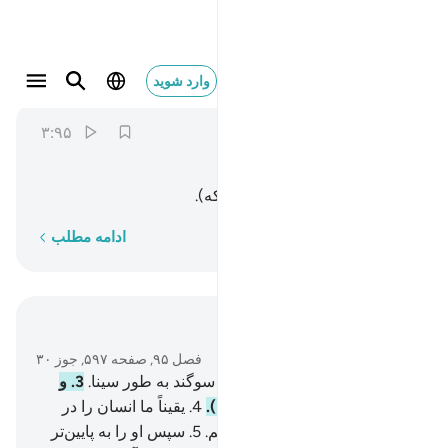
وهاذا البلد الامين ٣
وارد شوید
At-Tin
95:3
۳:۹۵
ﱡ
ﱢ
ﱣ
ﱤ
و سوگند به این شهر امن (= مکه).
کلمه به کلمه
ادامه مطلب
در متن بخوانید
فصل ۹۵, صفحه ۵۹۷, جوز ۳۰
1
.
سوگند به انجیر و زیتون.
2
.
و سوگند به طور سینا.
3
.
و
سوگند به این شهر امن (= مکه).
4
.
یقیناً ما انسان را در
بهترین صورت (و هیئت) آفریدیم.
5
.
سپس او را به پایین‌تر