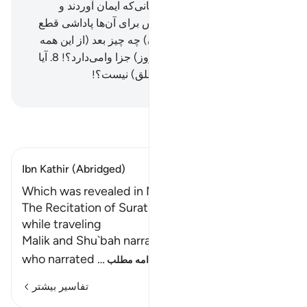
مرحله بر گرداندیم.
6
.
مگر کسانی‌که ایمان آوردند و
کار‌های شایسته انجام دادند، پس برای آن‌ها پاداشی قطع
نشدنی است.
7
.
پس (ای انسان) چه چیز بعد (از این همه
دلایل روشن) تو را به تکذیب (روز) جزا وا‌می‌دارد؟!
8
.
آیا
الله بهترین داوران (و حاکم مطلق) نیست؟!
Hussein Taji Kal Dari
-
تفسیر بخوانید
Ibn Kathir (Abridged)
Which was revealed in Makkah
The Recitation of Surat At-Tin in the Prayer
while traveling
Malik and Shu`bah narrated from `Adi bin Thabit,
who narrated
…
ادامه مطلب
تفاسیر بیشتر