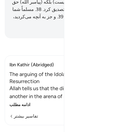
دیوانه رها کنیم؟!»
37
.
(چنین نیست) بلکه (پیامبر الله) حق
را آورد، و پیامبران (پیشین) را تصدیق کرد.
38
.
مسلماً شما
عذاب دردناک را خواهید چشید.
39
.
و جز به آنچه می‌کردید،
کیفر داده نمی‌شوید.
Hussein Taji Kal Dari
-
تفسیر بخوانید
Ibn Kathir (Abridged)
The arguing of the Idolators on the Day of
Resurrection
Allah tells us that the disbeliever will blame one
another in the arena of Resurrection, just a
…
ادامه مطلب
تفاسیر بیشتر
درس‌ها