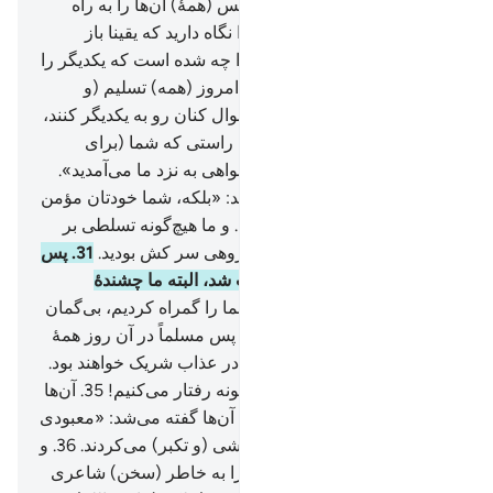
می‌پرستیدند.
23
.
به جای الله، پس (همۀ) آن‌ها را به راه
دوزخ هدایت کنید.
24
.
و آن‌ها را نگاه دارید که یقینا باز
خواست خواهند شد.
25
.
شما را چه شده است که یکدیگر را
یاری نمی‌دهید؟!
26
.
بلکه آن‌ها امروز (همه) تسلیم (و
فرمانبردار) هستند.
27
.
آن‌ها سوال کنان رو به یکدیگر کنند،
28
.
(به سردمداران) گویند: «به راستی که شما (برای
گمراه کردن ما) از (راه) خیر خواهی به نزد ما می‌آمدید».
29
.
(سردمداران در پاسخ) گویند: «بلکه، شما خودتان مؤمن
نبودید (تقصیر ما چیست؟!)
30
.
و ما هیچ‌گونه تسلطی بر
شما نداشتیم، بلکه شما خود گروهی سر کش بودید.
31
.
پس
فرمان پروردگارمان بر ما ثابت شد، البته ما چشندۀ
(عذاب) خواهیم بود.
32
.
پس شما را گمراه کردیم، بی‌گمان
ما (نیز) خود گمراه بودیم».
33
.
پس مسلماً در آن روز همۀ
آن‌ها (= پیروان و سردمداران) در عذاب شریک خواهند بود.
34
.
بی‌شک ما با مجرمان این گونه رفتار می‌کنیم!
35
.
آن‌ها
(در دنیا چنان) بودند که چون به آن‌ها گفته می‌شد: «معبودی
(به حق) جز الله نیست» سر کشی (و تکبر) می‌کردند.
36
.
و
می‌گفتند: «آیا ما معبودان‌مان را به خاطر (سخن) شاعری