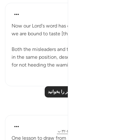
In the Shade of the Quran
۳۱ هفته پیش
·
ارجاع دادن
آیه ۳۱:۳۷
Now our Lord's word has come true against us, and
we are bound to taste [the punishment]; (Verse 31)
Both the misleaders and the ones they led astray are
in the same position, deserving of God's punishment
for not heeding the warnings.
۱۹
۰
۰
درس‌های بیشتر را بخوانید
بازتاب‌ها
tareq abed
۸ سال پیش
·
ارجاع دادن
آیه ۱۳:۳۳، ۲۷:۳۷-۳۲
One lesson to draw from is that those who leave the