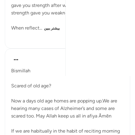
gave you strength after weakness, then after
strength gave you weakness and grey hair..."
When reflect...
بیشتر ببین
۴۵
۰
۷
Parveen Ahmed
۲ سال پیش
·
ارجاع دادن
آیه ۵۴:۳۰
Bismillah
Scared of old age?
Now a days old age homes are popping up.We are
hearing many cases of Alzheimer’s and some are
scared too. May Allah keep us all in afiya Āmēn
If we are habitually in the habit of reciting morning