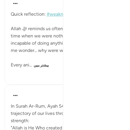
Kulsum Maniar
۱۷ هفته پیش
·
ارجاع دادن
آیه ۵۴:۳۰
Quick reflection:
#weakness
#crying
#need
Allah ﷻ reminds us often about our weakness. The
time when we were nothing but a baby, tiny and
incapable of doing anything except crying. It makes
me wonder... why were we made this way?
Every ani...
بیشتر ببین
۷۱
۰
۱۲
Marjan
۲۱ هفته پیش
·
ارجاع دادن
آیه ۵۴:۳۰
In Surah Ar-Rum, Ayah 54, Allah describes the
trajectory of our lives through a lens of fluctuating
strength:
"Allah is He Who created you in weakness, then