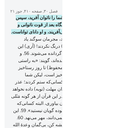
در متن بخوانید
فصل ۳۰, صفحه ۴۱۰, جوز ۲۱
54
.
الله همان کسی است که شما را ناتوان آفرید، سپس
بعد از ناتوانی، قوت بخشید، و آنگاه بعد از قوت ناتوانی و
پیری قرار داد، هرچه بخواهد می‌آفریند، و او دانای تواناست.
55
.
و روزی‌که قیامت بر پا شود، مجرمان سوگند یاد
می‌کنند که جز ساعتی (در دنیا) درنگ نکردند! (آری) این
گونه (از حقیقت و راه حق) باز گردانده می‌شوند.
56
.
و
کسانی‌که دانش و ایمان داده شده‌اند، گویند: «به راستی
شما به فرمان کتاب الله (لوح محفوظ) تا روز رستاخیز
درنگ کردید، پس این روز رستاخیز است، لیکن شما
نمی‌دانستید».
57
.
پس آن روز کسانی‌که ستم کردند؛ عذر
خواهی‌شان سودی ندارد و به آنان مهلت (توبه) داده نخواهد
شد.
58
.
به راستی برای مردم در این قرآن از هر گونه مَثَلی
آوردیم، و اگر نشانه‌ای برای آنان بیاوری، البته کسانی‌که
کافر شدند، گویند: «شما جز بیهوده گویان نیستید».
59
.
این
گونه الله بر دل‌های کسانی‌که نمی‌دانند، مهر می‌نهد.
60
.
پس (ای پیامبر گرامی!) صبر پیشه کن، بی‌گمان وعدۀ الله