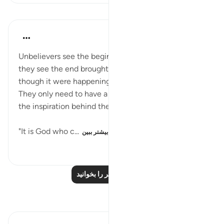
درس‌ها
In the Shade of the Quran
۳۱ هفته پیش
·
ارجاع دادن
آیه ۵۴:۳۰
Unbelievers see the beginnings in their own life, and
they see the end brought to them in a vivid image as
though it were happening before their very eyes.
They only need to have a receptive mind to gather
the inspiration behind these verses.
"It is God who c...
بیشتر ببین
۹۷
۰
۰
درس‌های بیشتر را بخوانید
بازتاب‌ها