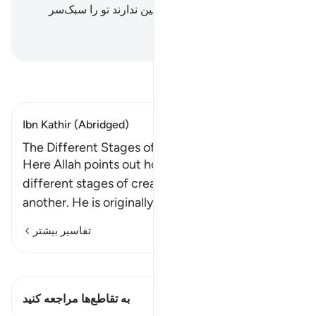
حق است، و هرگز کسانی‌که یقین ندارند تو را سبک‌سر
نگردانند.
Hussein Taji Kal Dari
-
تفسیر بخوانید
Ibn Kathir (Abridged)
The Different Stages of Man
Here Allah points out how man passes through
different stages of creation, one phase after
another. He is originally create
…
ادامه مطلب
تفاسیر بیشتر
مشاهده قیراط
این آیه دارد 1 تقاطع‌ها
به تقاطع‌ها مراجعه کنید