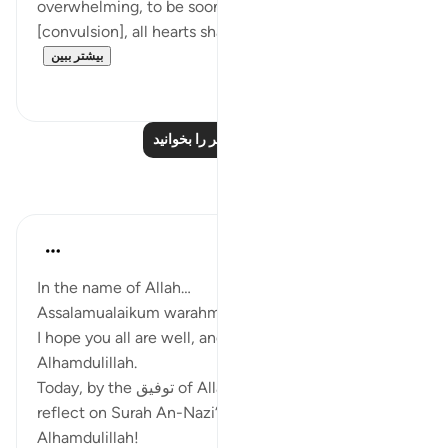
overwhelming, to be soon followed by a further
[convulsion], all hearts shall be filled with ter...
بیشتر ببین
۰
۰
درس‌های بیشتر را بخوانید
بازتاب‌ها
Zufisha Khaleel
۱۵ هفته پیش
·
ارجاع دادن
آیه ۶:۷۹-۹
In the name of Allah…
Assalamualaikum warahmatullahi wabarakatuh
I hope you all are well, and I am also fine,
Alhamdulillah.
Today, by the توفیق of Allah, I got the opportunity to
reflect on Surah An-Nazi‘at, verses 6–9.
Alhamdulillah!