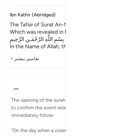
Ibn Kathir (Abridged)
The Tafsir of Surat An-Nazi`at (Chapter - 79)
Which was revealed in Makkah
بِسْمِ اللَّهِ الرَّحْمَـنِ الرَّحِيمِ
In the Name of Allah, the Most Graci
…
ادامه مطلب
تفاسیر بیشتر
درس‌ها
In the Shade of the Quran
۳۱ هفته پیش
·
ارجاع دادن
آیه ۶:۷۹-۷
The opening of the surah takes the form of an oath,
to confirm the event related in verses that
immediately follow:
"On the day when a violent convulsion will [be