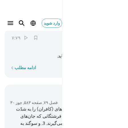
تتبعها الرادفة ٧
وارد شوید
An-Nazi'at
79:7
۷:۷۹
ﲥ
ﲦ
ﲧ
در پی آن (دمیدن دوم حشر) بیاید.
کلمه به کلمه
ادامه مطلب
در متن بخوانید
فصل ۷۹, صفحه ۵۸۳, جوز ۳۰
1
.
سوگند به فرشتگانی که جان‌های (کافران) را به شدّت
بیرون می‌کشند.
2
.
و سوگند به فرشتگانی که جان‌های
(مؤمنان) را به نرمی و آسانی می‌گیرند.
3
.
و سوگند به