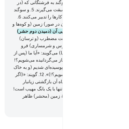
فرشتگانی که شناورند.
4
.
و سوگند به فرشتگانی که (در
اجرای اوامر الهی) بر یگدیگر سبقت می‌گیرند.
5
.
و سوگند
به فرشتگانی (که به امر الهی) کار‌‌ها را تدبیر می‌کنند.
6
.
روزی‌که (سپس از اولین دمیدن در صور) زمین (و کوه‌ها و
همه چیز) را بلرزه در آید
7
.
در پی آن (دمیدن دوم حشر)
بیاید.
8
.
دل‌هایی در آن روز سخت مضطرب (و ترسان)
است.
9
.
و چشم‌های آنان (از ترس و شرمساری) فرو
افتاده است.
10
.
(کافران در دنیا) می‌گویند: «آیا ما (پس از
مرگ دوباره) به حال اول خود باز می‌گردانیده می‌شویم؟!
11
.
آیا هنگامی‌که استخوان‌های پوسیده‌ای شدیم (و به خاک
تبدیل گشتیم، باز هم زنده می‌شویم؟!)».
12
.
گویند: «(اگر
چنین وعده‌ای درست باشد) آنگاه آن بازگشتی زیانبار
است!».
13
.
پس آن (بازگشت) تنها با یک بانگ مهیب است!
14
.
پس ناگهان همگی بر عرصۀ زمین (محشر) ظاهر
می‌شوند.
Hussein Taji Kal Dari
-
تفسیر بخوانید