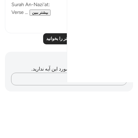
Surah An-Nazi‘at:
Verse ...
بیشتر ببین
۲
۱۰
بازتاب‌های بیشتر را بخوانید
یادداشت‌ها و تأملات
شما هیچ یادداشت و تأملی در مورد این آیه ندارید.
افکارتان را ثبت کنید…