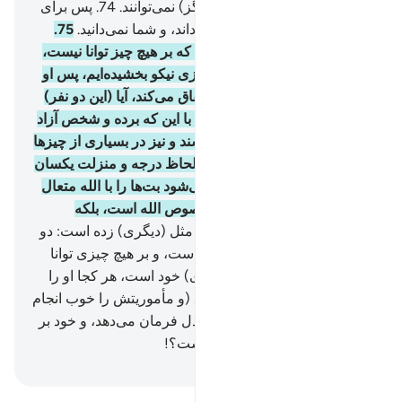
و زمین در اختیار ندارند، و (هرگز) نمی‌توانند.
74
.
پس برای
الله مثل‌ها مزنید، یقیناً الله می‌داند، و شما نمی‌دانید.
75
.
الله مثلی زده: بردۀ مملوکی را که بر هیچ چیز توانا نیست،
و کسی را که از جانب خود، روزی نیکو بخشیده‌ایم، پس او
پنهان و آشکار از آن (روزی) انفاق می‌کند، آیا (این دو نفر)
برابرند؟! [ مطلب این است که با این که برده و شخص آزاد
هردو انسان‌اند و مخلوق می‌باشند و نیز در بسیاری از چیزها
با هم مشترکند، ولی باز هم از لحاظ درجه و منزلت یکسان
شمرده نشده‌اند. پس چگونه می‌شود بت‌ها را با الله متعال
یکسان قرار داد؟] ستایش مخصوص الله است، بلکه
بیشترشان نمی‌دانند.
76
.
و الله مثل (دیگری) زده است: دو
مرد را، که یکی از آن دو، گنگ است، و بر هیچ چیزی توانا
نیست، سر بار صاحب (و مولای) خود است، هر کجا او را
بفرستد، هیچ خیری را نمی‌آورد. (و مأموریتش را خوب انجام
نمی‌دهد). آیا او و کسی‌که به عدل فرمان می‌دهد، و خود بر
راه مستقیم قرار دارد، برابر است؟!
Hussein Taji Kal Dari
-