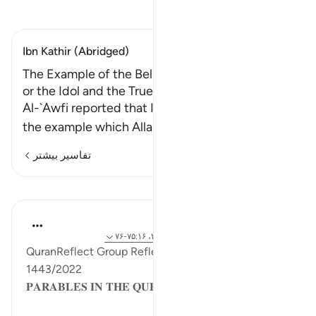
تفسیر بخوانید
Ibn Kathir (Abridged)
The Example of the Believer and the Disbeliever,
or the Idol and the True God
Al-`Awfi reported that Ibn `Abbas said: "This is
the example which Allah
…
ادامه مطلب
تفاسیر بیشتر
درس‌ها
Sohaib Saeed
۴ سال پیش
·
ارجاع دادن
آیه ۲۹:۳۹، ۲۸:۳۰، ۷۵:۱۶-۷۶
QuranReflect Group Reflection Activity, Ramadan
1443/2022
𝐏𝐀𝐑𝐀𝐁𝐋𝐄𝐒 𝐈𝐍 𝐓𝐇𝐄 𝐐𝐔𝐑𝐀𝐍