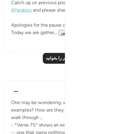
Catch up on previous posts using the hashtag
#Parables
and please share your comments.
Apologies for the pause over the last couple of days.
Today we are gather...
بیشتر ببین
۲۵
۱۲
درس‌های بیشتر را بخوانید
بازتاب‌ها
Wael Hamza
۶ سال پیش
·
ارجاع دادن
آیه ۷۵:۱۶-۷۶
One may be wondering, what are these two
examples? How are they related to the Sura? Let us
walk through ...
- *Verse 75* shows an example of two men:
-- one that owns nothing and is capable of nothing,