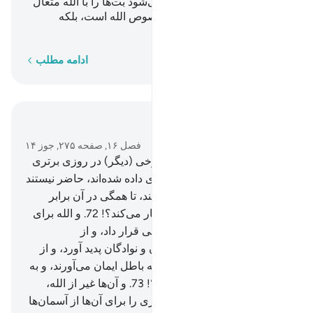
شمرده نشده‌اند. پس چگونه می‌شود بت‌ها را با الله متعال
یکسان قرار داد؟] ستایش مخصوص الله است، بلکه
بیشترشان نمی‌دانند.
کلمه به کلمه
ادامه مطلب
در متن بخوانید
فصل ۱۶, صفحه ۲۷۵, جوز ۱۴
71
.
و الله برخی از شما را بر برخی (دیگر) در روزی برتری
داده است، پس کسانی‌که برتری داده شده‌اند، حاضر نیستند
از روزی خود به بردگانشان بدهند، تا همگی در آن برابر
شوند، آیا آن‌ها نعمت الله را انکار می‌کند؟!
72
.
و الله برای
شما از (جنس) خودتان همسرانی قرار داد، و از
همسران‌تان برای شما فرزندان و نوادگان پدید آورد، و از
پاکیزه‌ها به شما روزی داد، آیا به باطل ایمان می‌آورند، و به
نعمت الله آن‌ها کفر می‌ورزند؟!
73
.
و آن‌ها غیر از الله،
چیزی را می‌پرستند که هیچ روزی را برای آن‌ها از آسمان‌ها