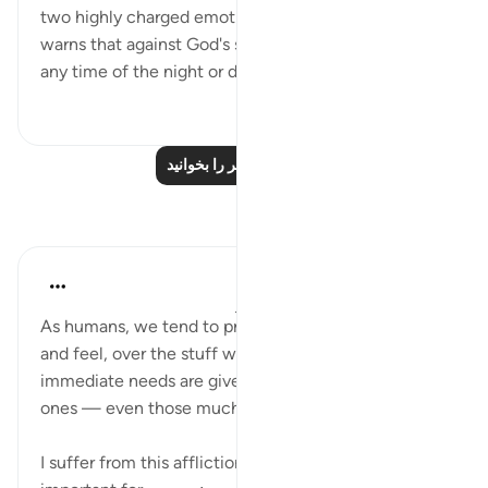
two highly charged emotional touches. The first
warns that against God's scheme, no one is safe at
any time of the night or da...
بیشتر ببین
۵۷
۰
۰
درس‌های بیشتر را بخوانید
بازتاب‌ها
Yazin
۶ سال پیش
·
ارجاع دادن
آیه ۴۳:۱۶-۴۷
As humans, we tend to prioritize the things we see
and feel, over the stuff we can’t. As a result,
immediate needs are given priority over longer term
ones — even those much more important.
I suffer from this affliction myself, which is why it’s