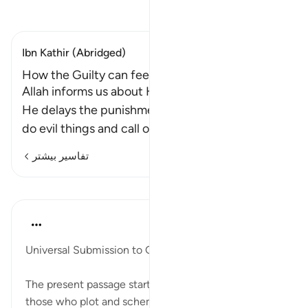
تفسیر بخوانید
Ibn Kathir (Abridged)
How the Guilty can feel Secure
Allah informs us about His patience, and how
He delays the punishment for the sinners who
do evil things and call others
…
ادامه مطلب
تفاسیر بیشتر
درس‌ها
In the Shade of the Quran
۳۱ هفته پیش
·
ارجاع دادن
آیه ۴۵:۱۶
Universal Submission to God's Power
The present passage started with a reference to
those who plot and scheme. It now concludes with