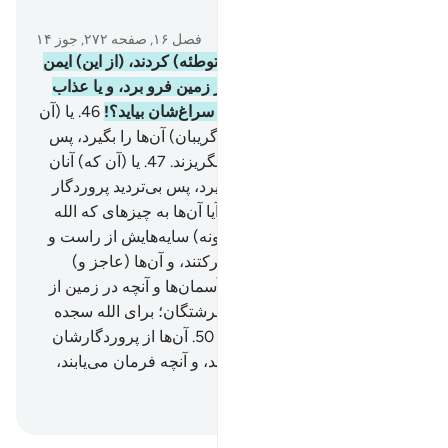
در متن بخوانید
فصل ۱۶, صفحه ۲۷۲, جوز ۱۴
45
.
آیا کسانی‌که بد اندیشی (و توطئه) کردند، (از این) ایمن
هستند که الله (همۀ) آن‌ها را در زمین فرو برد، و یا عذاب
(الهی) از جایی که نمی‌دانند، به سراغ‌شان بیاید؟!
46
.
یا (آن
که) به هنگام رفت و آمدشان (گریبان) آن‌ها را بگیرد، پس
نتوانند که (ما را ناتوان کنند و) بگریزند.
47
.
یا (آن که) آنان
را در حال ترس (و وحشت) بگیرد، پس بی‌تردید پروردگار
شما رؤوف مهربان است.
48
.
آیا آن‌ها به چیزهای که الله
آفریده است نمی‌نگرند که (چگونه) سایه‌هایش از راست و
چپ سجده‌کنان برای الله در حرکتند، و آن‌ها (عاجز و)
فروتن هستند؟!
49
.
و آنچه در آسمان‌ها و آنچه در زمین از
جنبنده‌گان وجود دارد، و (نیز) فرشتگان؛ برای الله سجده
می‌کنند، و آنان تکبر نمی‌ورزند.
50
.
آن‌ها از پروردگارشان
که بر فراز‌شان است، می‌ترسند، و آنچه فرمان می‌یابند،
انجام دهند.
Hussein Taji Kal Dari
-