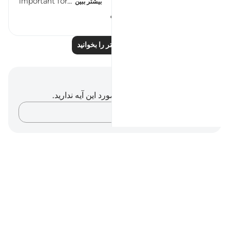
important for...
بیشتر ببین
۲۰۰
۱
۱۰
بازتاب‌های بیشتر را بخوانید
یادداشت‌ها و تأملات
شما هیچ یادداشت و تأملی در مورد این آیه ندارید.
افکارتان را ثبت کنید…
Notes
placeholders