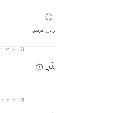
ﱥ
ﱦ
ﱧ
نا انزلناه في ليلة القدر ١
ﱨ
ﱩ
ﱪ
ِنَّآ أَنزَلْنَـٰهُ فِى لَيْلَةِ ٱلْقَدْرِ ١
همانا ما آن (= قرآن) را در شب قدر نازل کردیم.
تفاسیر
درس ها
بازتاب ها
۲:۹۷
ﱫ
ﱬ
ﱭ
ما ادراك ما ليلة القدر ٢
ﱮ
ﱯ
ﱰ
َمَآ أَدْرَىٰكَ مَا لَيْلَةُ ٱلْقَدْرِ ٢
و تو چه دانی شب قدر چیست؟!
تفاسیر
درس ها
بازتاب ها
۳:۹۷
يلة القدر خير من الف شهر ٣