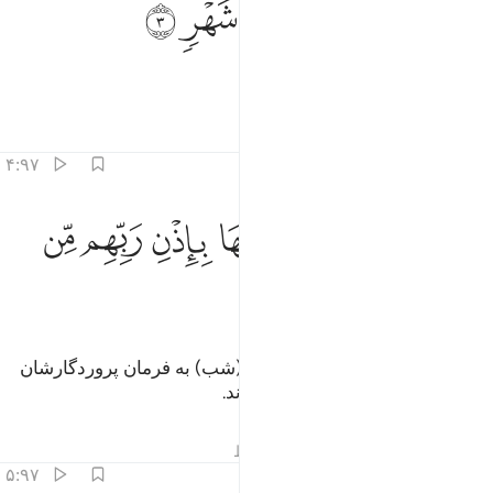
ﱱ
ﱲ
ﱳ
ﱴ
ﱵ
ﱶ
ﱷ
َيْلَةُ ٱلْقَدْرِ خَيْرٌۭ مِّنْ أَلْفِ شَهْرٍۢ ٣
شب قدر، بهتر از هزار ماه است.
تفاسیر
درس ها
بازتاب ها
۴:۹۷
ﱸ
ﱹ
ﱺ
ﱻ
نزل الملايكة والروح فيها باذن ربهم من كل امر ٤
ﱼ
ﱽ
ﱾ
َنَزَّلُ ٱلْمَلَـٰٓئِكَةُ وَٱلرُّوحُ فِيهَا بِإِذْنِ رَبِّهِم مِّن كُلِّ أَمْرٍۢ ٤
ﱿ
ﲀ
ﲁ
فرشتگان و روح (= جبرئیل) در آن (شب) به فرمان پروردگارشان
برای (انجام) هر کاری نازل می‌شوند.
تفاسیر
درس ها
بازتاب ها
قیراط
۵:۹۷