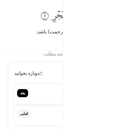
ﲂ
ﲃ
ﲄ
لام هي حتى مطلع الفجر ٥
ﲅ
ﲆ
ﲇ
َلَـٰمٌ هِىَ حَتَّىٰ مَطْلَعِ ٱلْفَجْرِ ٥
(آن شب) تا طلوع فجر سلامتی (و رحمت) باشد.
تفاسیر
درس ها
بازتاب ها
پایان فصل
ادامه مطلب
ادامه مطلب
دوباره بخوانید
۹۸. Al-Bayyinah
بعد
البينة
۹۶. Al-'Alaq
قبلی
العلق