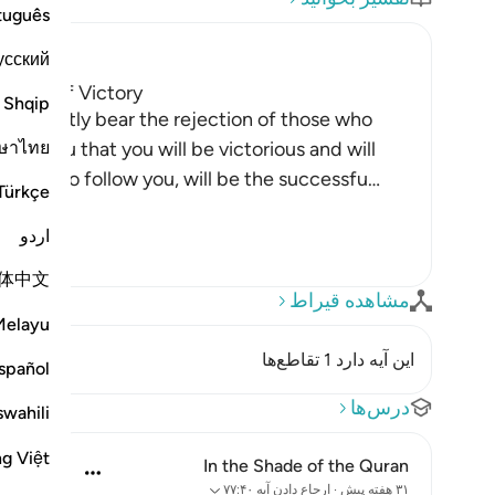
tuguês
усский
News of Victory
Shqip
patiently bear the rejection of those who
ษาไทย
ise to you that you will be victorious and will
hose who follow you, will be the successfu
…
Türkçe
اردو
体中文
مشاهده قیراط
Melayu
این آیه دارد 1 تقاطع‌ها
spañol
درس‌ها
swahili
ng Việt
In the Shade of the Quran
۳۱ هفته پیش
·
ارجاع دادن
آیه ۷۷:۴۰