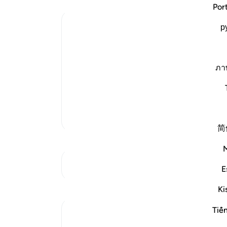
می‌ش
Por
جاود
Ibn Kathir (Abridged)
р
پس 
اگر 
The Command to be Patient and Good 
Here Allah commands His Messenger to 
نشان
باز 
ภา
rejected him: `Allah will fulfill His prom
پیش 
prevail over your people, and you and t
برای
ادامه مطلب
نکرد
تفاسیر بیشتر
فرم
简
داور
ari
-
به تقاطع‌ها مراجعه کنید
E
یاد
شما 
بازتاب‌ها
Ki
Tiế
Hammad Fahim
سال گذشته
·
ارجاع دادن
آیه ۷۷:۴۰، ۴۰:۱۳