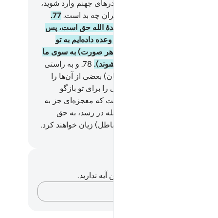
دید، و به آنکه می‌نازیدید.
76
.
از در‌های جهنم وارد شوید،
انه در آن بمانید، پس جایگاه متکبران چه بد است.
77
.
(ای پیامبر) صبر کن، بی‌گمان وعدۀ الله حق است، پس
قسمتی از چیز‌هایی را که به آن‌ها وعده داده‌ایم به تو
 دهیم، یا تو را بمیرانیم، پس (در هر صورت) به سوی ما
گردانده می‌شوند (و آنجا کیفر می‌شوند).
78
.
و به راستی
از تو پیامبرانی فرستادیم، (داستان) بعضی از آن‌ها را
 تو بازگو کردیم و (داستان) بعضی را برای تو بازگو
ه‌ایم، و هیچ پیامبری را اجازه نیست که معجزه‌ای جز به
ان الله بیاورد، پس چون فرمان الله در رسد، به حق
ی شود، و آنجا بیهوده‌گویان (اهل باطل) زیان خواهند کرد.
Hussein Taji Kal D
داشت‌ها و تأملات
هیچ یادداشت و تأملی در مورد این آیه ندارید.
افکارتان را ثبت کنید…