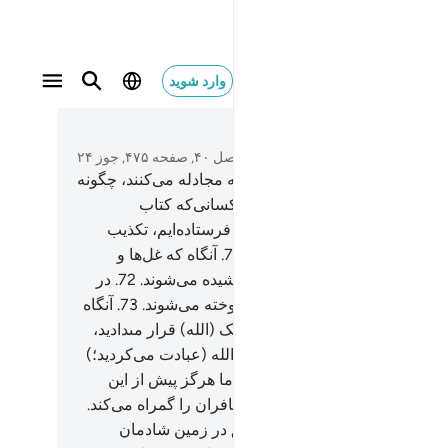
وارد شوید
 ٧٧
متن بخوانید
فصل ۴۰, صفحه ۴۷۵, جوز ۲۴
آیا ندیدی کسانی را که در آیات الله مجادله می‌کنند، چگونه
 راه حق) منحرف می‌شوند؟!
70
.
کسانی‌که کتاب
انی) و آنچه پیامبران‌مان را بدان فرستاده‌ایم، تکذیب
ند، پس به زودی خواهند دانست.
71
.
آنگاه که غل‌ها و
ر‌ها در گردن‌شان خواهد بود، و کشیده می‌شوند.
72
.
در
جوش، سپس در آتش (جهنم) افروخته می‌شوند.
73
.
آنگاه
ن‌ها گفته می‌شود: آنچه را که شریک (الله) قرار مى‏دادید،
یند؟
74
.
(همان معبودانی که) جز الله (عبادت می‌کردید؛)
د: «از (نظر) ما ناپدید شدند، بلکه ما هرگز پیش از این
 را نمی‌خواندیم». این‌گونه الله کافران را گمراه می‌کند.
این بدان (سبب) است که به ناحق در زمین شادمان