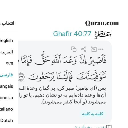
انتخاب ز
040
فاصبر ان وعد الله حق 
Ghafir
40:77
English
العربية
ﳆ
ﳇ
ﳈ
ﳉﳊ
ﳋ
ﳌ
ﳍ
বাংলা
ﳒ
ﳓ
ﳔ
ﳕ
فارسی
ançais
پس (ای پیامبر) صبر کن، بی‌گمان وعدۀ الله حق است،
آن‌ها وعده داده‌ایم به تو نشان دهیم، یا تو را بمیرا
onesia
می‌شوند (و آنجا کیفر می‌شوند).
taliano
کلمه به کلمه
Dutch
تفسیر بخوانید