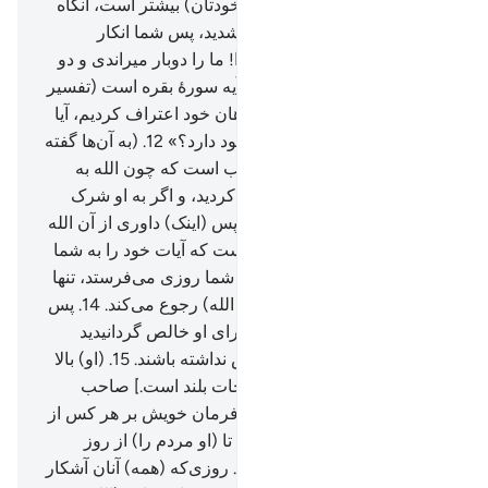
(و دشمنی) خودتان (نسبت به خودتان) بیشتر است، آنگاه
که به (سوی) ایمان دعوت می‌شدید، پس شما انکار
می‌کردید.
11
.
گویند: «پروردگارا! ما را دوبار میراندی و دو
بار زنده کردی [ این آیه همانند آیه سورۀ بقره است (تفسیر
ابن کثیر).]، پس (اکنون) به گناهان خود اعتراف کردیم، آیا
راهی برای خروج (از جهنم) وجود دارد؟»
12
.
(به آن‌ها گفته
می‌شود:) این (عذاب) بدان سبب است که چون الله به
تنهایی خوانده می‌شد، انکار می‌کردید، و اگر به او شرک
آورده می‌شد ایمان می‌آوردید، پس (اینک) داوری از آن الله
بلند مرتبه است.
13
.
او کسی است که آیات خود را به شما
نشان می‌دهد و از آسمان برای شما روزی می‌فرستد، تنها
کسی پند می‌گیرد که (به سوی الله) رجوع می‌کند.
14
.
پس
الله را در حالی‌که دین خود را برای او خالص گردانیدید
بخوانید، و اگر چه کافران خوش نداشته باشند.
15
.
(او) بالا
برنده درجات [ یا او صاحب درجات بلند است.] صاحب
عرش، که روح (= وحی) را به فرمان خویش بر هر کس از
بندگانش که بخواهد می‌فرستد، تا (او مردم را) از روز
ملاقات (= قیامت) بترساند.
16
.
روزی‌که (همه) آنان آشکار