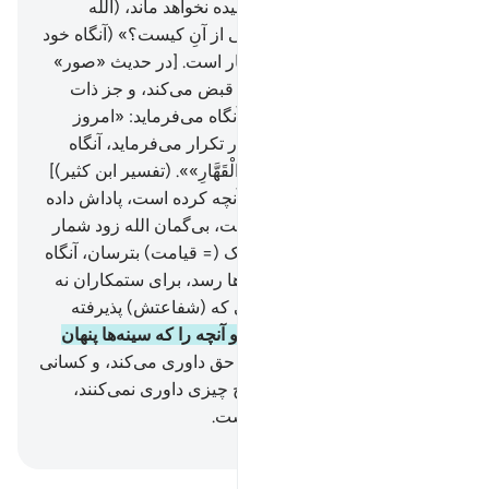
شوند چیزی از آن‌ها بر الله پوشیده نخواهد ماند، (الله
می‌فرماید:) «امروز فرمانروایی از آنِ کیست؟» (آنگاه خود
می‌فرماید:) از آن الله یگانه قهّار است. [در حدیث «صور»
آمده: «الله ارواح همۀ خلایق را قبض می‌کند، و جز ذات
اقدسش کسی باقی نمی‌ماند، آنگاه می‌فرماید: «امروز
پادشاهی از آن کیست؟» سه بار تکرار می‌فرماید، آنگاه
خود پاسخ می‌دهد: «لِلَّهِ الْوَاحِدِ الْقَهَّارِ»». (تفسیر ابن کثیر)]
17
.
امروز هر کس به (حسب) آنچه کرده است، پاداش داده
می‌شود، امروز هیچ ستمی نیست، بی‌گمان الله زود شمار
است.
18
.
و آن‌ها را از روز نزدیک (= قیامت) بترسان، آنگاه
که دل‌ها لبریز از غم به حنجره‌ها رسد، برای ستمکاران نه
دوستی وجود دارد، و نه شفیعی که (شفاعتش) پذیرفته
شود.
19
.
(الله) خیانت چشم‌ها و آنچه را که سینه‌ها پنهان
می‌دارند، می‌داند.
20
.
و الله به حق داوری می‌کند، و کسانی
را که بجای او می‌خوانند، به هیچ چیزی داوری نمی‌کنند،
بی‌گمان الله همان شنوای بیناست.
Hussein Taji Kal Dari
-