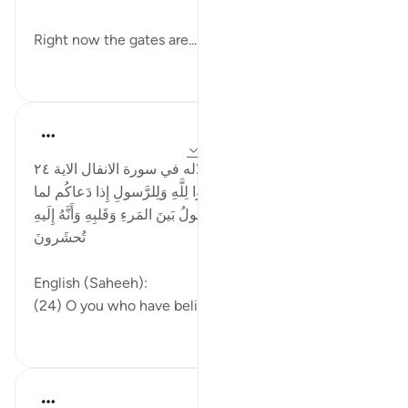
Right now the gates are...
بیشتر ببین
۱۴
۳۲
Mo Alaa
۲ سال پیش
·
ارجاع دادن
آیه ۱۹:۴۰، ۲۴:۸
‏ يقول الله جل جلاله في سورة الانفال الاية ٢٤
يا أَيُّهَا الَّذينَ آمَنُوا استَجيبوا لِلَّهِ وَلِلرَّسولِ إِذا دَعاكُم لما
يُحييكُم وَاعلَموا أَنَّ اللَّهَ يَحولُ بَينَ المَرءِ وَقَلبِهِ وَأَنَّهُ إِلَيهِ
تُحشَرونَ
English (Saheeh):
(24) O you who have believ...
بیشتر ببین
۱
۴
Rifaie Tammas