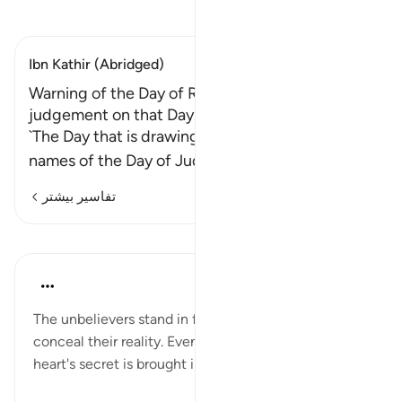
تفسیر بخوانید
Ibn Kathir (Abridged)
Warning of the Day of Resurrection and Allah's
judgement on that Day
`The Day that is drawing near' is one of the
names of the Day of Judgement. It is
…
ادامه مطلب
تفاسیر بیشتر
درس‌ها
In the Shade of the Quran
۳۱ هفته پیش
·
ارجاع دادن
آیه ۱۹:۴۰
The unbelievers stand in full view; nothing can
conceal their reality. Even a stealthy glance and a
heart's secret is brought into the open: