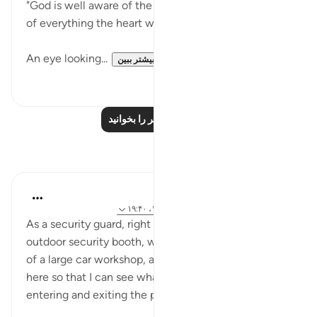
"God is well aware of the most stealthy glance, and
of everything the heart would conceal." (Verse 19)
An eye looking...
بیشتر ببین
۰
۰
درس‌های بیشتر را بخوانید
بازتاب‌ها
Rayaan Shafi
۲ سال پیش
·
ارجاع دادن
آیه ۱۸:۴۹، ۱۴:۹۶، ۱۹:۴۰
As a security guard, right now I am inside a small
outdoor security booth, which is near the entrance
of a large car workshop, and it is positioned over
here so that I can see what's going on and who is
entering and exiting the place.