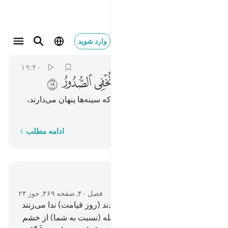
يعلم خاينة الاعين وما تخفي الصدور ١٩
وارد شوید
Ghafir
40:19
۱۹:۴۰
ﱢ
ﱣ
ﱤ
ﱥ
ﱦ
ﱧ
ﱨ
(الله) خیانت چشم‌ها و آنچه را که سینه‌ها پنهان می‌دارند،
می‌داند.
کلمه به کلمه
ادامه مطلب
در متن بخوانید
فصل ۴۰, صفحه ۴۶۹, جوز ۲۴
10
.
بی‌گمان کسانی‌که کافر شدند (روز قیامت) ندا می‌زنند
که: حقا که خشم (و دشمنی) الله (نسبت به شما) از خشم