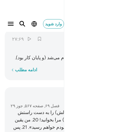
يا ليتها كانت القاضية ٢٧
وارد شوید
Al-Haqqah
69:27
۲۷:۶۹
ﲽ
ﲾ
ﲿ
ﳀ
ای کاش (با مرگ) همه چیز تمام می‌شد (و پایان کار بود).
کلمه به کلمه
ادامه مطلب
در متن بخوانید
فصل ۶۹, صفحه ۵۶۷, جوز ۲۹
19
.
پس اما کسی‌که نامۀ (اعمالش) را به دست راستش
دهند، گوید: «بیایید نامۀ (اعمال) مرا بخوانید!
20
.
من یقین
داشتم که به حساب (اعمال) خودم خواهم رسید».
21
.
پس