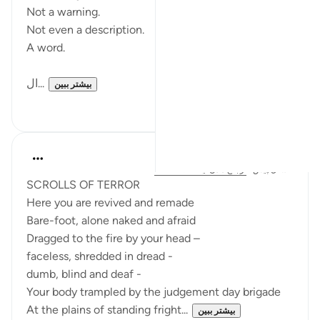
Not a warning.
Not even a description.
A word.
ال...
بیشتر ببین
۵
۱۵
Ilham Amin
۲ سال پیش
·
ارجاع دادن
آیه ۲۵:۶۹-۳۲
SCROLLS OF TERROR
Here you are revived and remade
Bare-foot, alone naked and afraid
Dragged to the fire by your head –
faceless, shredded in dread -
dumb, blind and deaf -
Your body trampled by the judgement day brigade
At the plains of standing fright...
بیشتر ببین