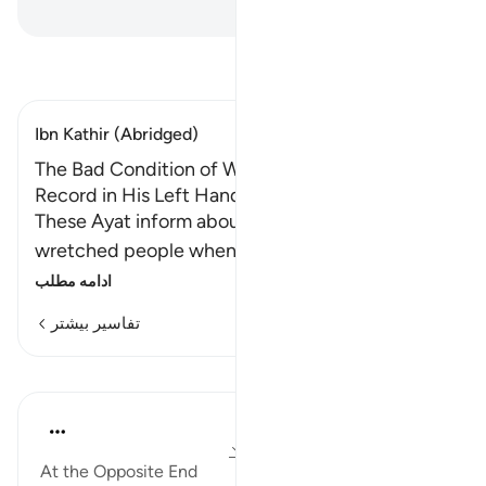
Hussein Taji Kal Dari
-
تفسیر بخوانید
Ibn Kathir (Abridged)
The Bad Condition of Whoever is given His
Record in His Left Hand
These Ayat inform about the condition of the
wretched people when one of them is give
…
ادامه مطلب
تفاسیر بیشتر
درس‌ها
In the Shade of the Quran
۳۱ هفته پیش
·
ارجاع دادن
آیه ۲۵:۶۹-۲۹
At the Opposite End