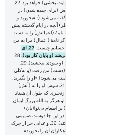
او در یک زندگی پسندیده (و رضایت بخشی) خواهد بود.
22
.
در بهشتی برین.
23
.
که میوه‌هایش (برای چیده شدن) در
دسترس است.
24
.
(و به آن‌ها گفته می‌شود (: «بخورید و
بیاشامید، گوارایتان باد، به (خاطر) آنچه در ایام گذشته پیش
فرستاده‌اید».
25
.
و اما کسی‌که نامۀ (اعمالش) را به دست
چپش دهند، گوید: «ای کاش هرگز نامۀ (اعمال) مرا به من
داده نمی‌شد،
26
.
و نمی‌دانستم حسابم چیست.
27
.
ای
کاش (با مرگ) همه چیز تمام می‌شد (و پایان کار بود).
28
.
مال و دارایی‌ام مرا بی‌نیاز نکرد (و سودی نبخشید).
29
.
قدرت و فرمانروایی‌ام (نیز) از (دست) من رفت (و به‌کلی
نابود شد)».
30
.
(به فرشتگان گفته می‌شود:) «او را بگیرید،
پس طوق (به گردن) او اندازید.
31
.
سپس او را به (آتش)
دوزخ بیفکنید.
32
.
آنگاه او را در زنجیری که طول آن هفتاد
ذراع است، ببندید،
33
.
بی‌گمان او هرگز به الله بزرگ ایمان
نمی‌آورد،
34
.
و هرگز (مردم را) بر اطعام بی‌نوا(یان)
تشویق نمی‌کرد.
35
.
پس امروز در این جا دوست صمیمی
(و مهربانی) ندارد (که کمکش کند).
36
.
و غذایی جز از چرک
و خون ندارد.
37
.
(غذایی‌که) گناهکاران آن را نخورند».