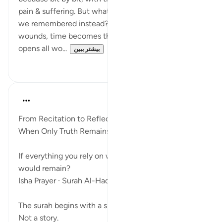
pain & suffering. But what if instead of forgetting,
we remembered instead? Instead of time healing all
wounds, time becomes the torture device that
opens all wo...
بیشتر ببین
۵
۱۵
ekaterina myachina
۳ هفته پیش
·
ارجاع دادن
آیه ۱:۶۹-۳۲
From Recitation to Reflection.
When Only Truth Remains.
If everything you rely on were taken away, what
would remain?
Isha Prayer · Surah Al-Haqqah (69:1–32)
The surah begins with a single word.
Not a story.