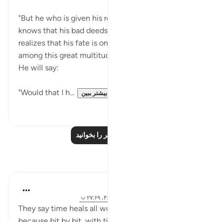
"But he who is given his record in his left hand," and
knows that his bad deeds are reckoned against him
realizes that his fate is one of suffering. He stands
among this great multitude full of sorrow, broken.
He will say:
"Would that I h...
بیشتر ببین
۰
۰
درس‌های بیشتر را بخوانید
بازتاب‌ها
Ilham Amin
۲ سال پیش
·
ارجاع دادن
آیه ۹:۹۱-۱۰، ۴:۷۰، ۲۷:۶۹
They say time heals all wounds. That is true,
because bit by bit, with time, we tend to forget the