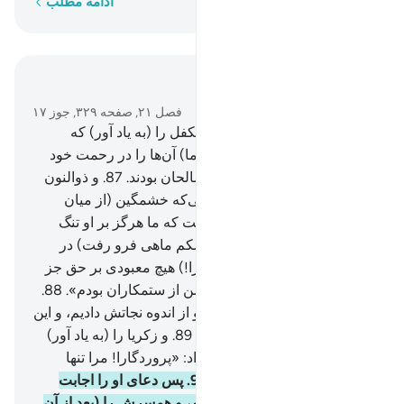
کلمه به کلمه
ادامه مطلب
در متن بخوانید
فصل ۲۱, صفحه ۳۲۹, جوز ۱۷
85
.
و اسماعیل و ادریس و ذوالکفل را (به یاد آور) که
همگی از صابران بودند.
86
.
و (ما) آن‌ها را در رحمت خود
وارد کردیم، بی‌گمان آن‌ها از صالحان بودند.
87
.
و ذوالنون
(= یونس) را (به یاد آور) هنگامی‌که خشمگین (از میان
قومش) رفت، پس چنین پنداشت که ما هرگز بر او تنگ
نمی‌گیریم، پس (وقتی که در شکم ماهی فرو رفت) در
تاریکی‌ها ندا داد که: «(پروردگارا!) هیچ معبودی بر حق جز
تو نیست، تو منزهی! بی‌گمان من از ستمکاران بودم».
88
.
پس دعای او را اجابت کردیم، و از اندوه نجاتش دادیم، و این
گونه مؤمنان را نجات می‌دهیم.
89
.
و زکریا را (به یاد آور)
هنگامی‌که پروردگارش را ندا داد: «پروردگارا! مرا تنها
مگذار، و تو بهترین وارثانی».
90
.
پس دعای او را اجابت
کردیم، و یحیی را به او بخشیدیم، و همسرش را (بعد از آن