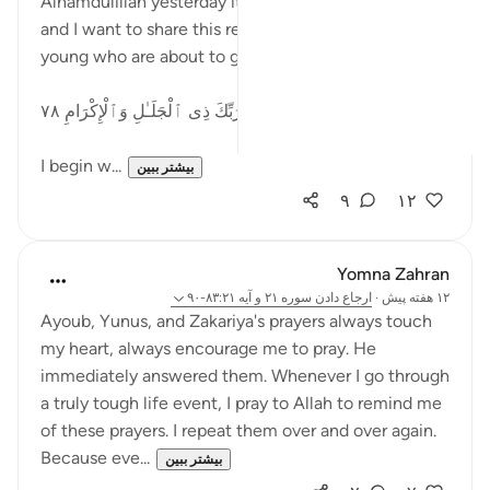
Alhamdulillah yesterday it was Walima of my son
and I want to share this reminder for him & for other
young who are about to get married.
تَبَـٰرَكَ ٱسْمُ رَبِّكَ ذِى ٱلْجَلَـٰلِ وَٱلْإِكْرَامِ ٧٨
I begin w...
بیشتر ببین
۹
۱۲
Yomna Zahran
۱۲ هفته پیش
·
ارجاع دادن
سوره ۲۱ و آیه ۸۳:۲۱-۹۰
Ayoub, Yunus, and Zakariya's prayers always touch
my heart, always encourage me to pray. He
immediately answered them. Whenever I go through
a truly tough life event, I pray to Allah to remind me
of these prayers. I repeat them over and over again.
Because eve...
بیشتر ببین