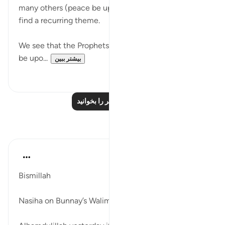
many others (peace be upon all of them) and we
find a recurring theme.
We see that the Prophets and Messengers (peace
be upo...
بیشتر ببین
۵
۴۶
درس‌های بیشتر را بخوانید
بازتاب‌ها
Parveen Ahmed
۲ سال پیش
·
ارجاع دادن
آیه ۹۰:۲۱
Bismillah
Nasiha on Bunnay’s Walima ( reception)