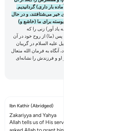
که نازا بود) برایش شایسته (و آماده بار داری) گردانیدیم.
بی‌گمان آن‌ها همواره در کارهای خیر می‌شتافتند، و در حال
بیم و امید ما را می‌خواندند، و پیوسته برای ما (خاشع و)
فروتن بودند.
91
.
و (ای پیامبر! به یاد آور) زنی را که
شرمگاهش را پاک نگاه داشت، پس (ما) از روح خود در آن
دمیدیم [ گفته می‌شود که جبرئیل علیه السلام در گریبان
حضرت مریم علیها السلام دمید، آنگاه به فرمان الله متعال
حامله شد. (تفسیر قرطبی)]، و او و فرزندش را نشانه‌ای
برای جهانیان قرار دادیم.
Hussein Taji Kal Dari
-
تفسیر بخوانید
Ibn Kathir (Abridged)
Zakariyya and Yahya
Allah tells us of His servant Zakariyya, who
asked Allah to grant him a son who would be a