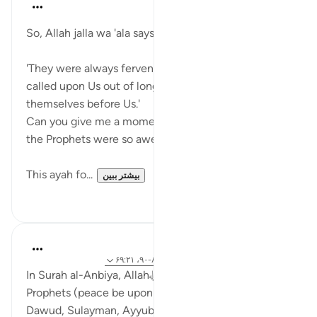
Abu Eesa
۵ سال پیش
·
ارجاع دادن
آیه ۹۰:۲۱
So, Allah jalla wa 'ala says in al-Anbiya', 90:
'They were always fervent in good deeds. They
called upon Us out of longing and fear, and humbled
themselves before Us.'
Can you give me a moment please to explain why
the Prophets were so awesome?
This ayah fo...
بیشتر ببین
۰
۷
Abdul Nasir Jangda
۳ سال پیش
·
ارجاع دادن
آیه ۸۴:۲۱، ۸۸:۲۱-۹۰، ۶۹:۲۱
In Surah al-Anbiya, Allahﷻ speaks about His
Prophets (peace be upon them): Ibrahim, Nuh,
Dawud, Sulayman, Ayyub, Yunus, Zakariyya and