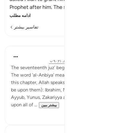
Prophet after him. The story has already
…
ادامه مطلب
تفاسیر بیشتر
درس‌ها
Abdul Nasir Jangda
۴ سال پیش
·
ارجاع دادن
آیه ۸۴:۲۱، ۸۸:۲۱، ۹۰:۲۱
The seventeenth juz’ begins with Surah al-Anbiya.
The word 'al-Anbiya' means 'The Prophets' and in
this chapter, Allah speaks about His Prophets (peace
be upon them): Ibrahim, Nuh, Dawud, Sulayman,
Ayyub, Yunus, Zakariyya and many others (peace be
upon all of ...
بیشتر ببین
۱
۱۹