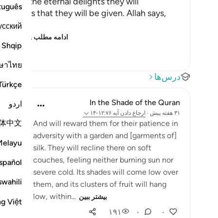
ise and the eternal delights they will
tuguês
 favors that they will be given. Allah says,
усский
This has
…
ادامه مطلب
Shqip
ษาไทย
درس‌ها
Türkçe
In the Shade of the Quran
اردو
۳۱ هفته پیش
·
ارجاع دادن
آیه ۱۲:۷۶-۱۴
体中文
And will reward them for their patience in
adversity with a garden and [garments of]
Melayu
silk. They will recline there on soft
couches, feeling neither burning sun nor
spañol
severe cold. Its shades will come low over
swahili
them, and its clusters of fruit will hang
low, within...
بیشتر ببین
ng Việt
۱۹۱
۰
۰