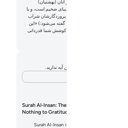
انروایی عظیمی را می‌بینی.
21
.
بر آنان (بهشتیان)
‌هایی سبز رنگ از دیبای نازک و دیبای ضخیم است، و با
ند‌هایی از نقره آراسته شده‌اند، و پروردگارشان شراب
به آن‌ها می‌نوشاند.
22
.
(و به آن‌ها گفته می‌شود:) «این
مت‌ها) پاداش شماست، و سعی و کوشش شما قدردانی
 است».
Hussein Taji Kal D
داشت‌ها و تأملات
هیچ یادداشت و تأملی در مورد این آیه ندارید.
افکارتان را ثبت کنید…
امه های یادگیری
Surah Al-Insan: The Human, From
Nothing to Gratitude
Surah Al-Insan is a profound reflection on what