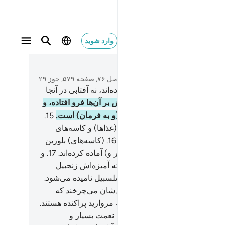
وارد شوید
متن بخوانید
فصل ۷۶, صفحه ۵۷۹, جوز ۲۹
در آنجا بر تخت‌ها (ی زیبا) تکیه کرده‌اند، نه آفتابی در آنجا
ینند و نه سرمایی.
14
.
و سایه‌هایش بر آن‌ها فرو افتاده، و
ه‌هایش (برای چیدن) در دسترس (و به فرمان) است.
15
.
 گرداگرد آن‌ها ظرف‌های سیمین (غذا‌ها) و کاسه‌های
ین (نوشیدنی‌ها) گردانده می‌شود.
16
.
(کاسه‌های) بلورین
قره که آن‌ها را به‌اندازۀ مناسب (پر و) آماده کرده‌اند.
17
.
و
نجا از جام‌هایی سیراب می‌شوند که آمیزه‌اش زنجبیل
.
18
.
(از) چشمه‌ای، در آنجا که سلسبیل نامیده می‌شود.
و همواره نوجوانانی جاودانه بر گردشان می‌چرخند که
ه آن‌ها را ببینی، گمان می‌کنی که مروارید پراکنده هستند.
و چون (به هر سمتی) بنگری، آنجا نعمت بسیار و