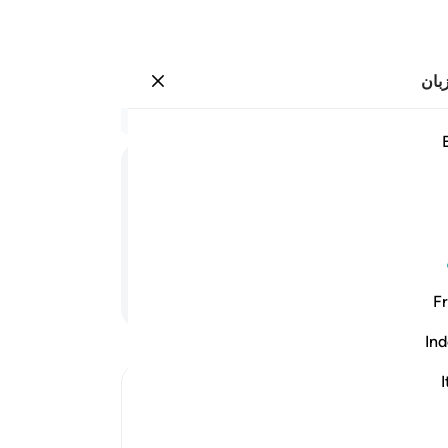
بان
وارد شوید
 وذللت قطوفها تذليلا ١٤
در 
۱۴:۷۶
.
13
می‌ب
میو
ی چیدن) در دسترس (و به فرمان) است.
و در
بلور
ادامه مطلب
Fr
از ن
در آ
Ind
است
.
19
I
Ibn Kathir (Abridged)
هرگا
The raised Couches and the lack of He
.
20