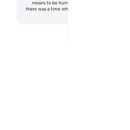
means to be human. It begins by reminding us t
there was a time when we were not even a thing 
ع یادگیری