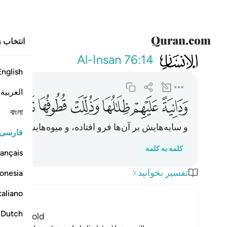
انتخاب ز
076
ودانية عليهم ظلالها
Al-Insan
76:14
English
العربية
ﲇ
ﲈ
ﲉ
ﲊ
ﲋ
ﲌ
ﲍ
বাংলা
و سایه‌هایش بر آن‌ها فرو افتاده، و میوه‌هایش (برا
فارسی
کلمه به کلمه
ançais
تفسیر بخوانید
onesia
taliano
Dutch
at and Cold