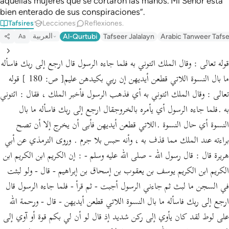
aquellas mujeres que se cortaron las manos. Mi Señor está
bien enterado de sus conspiraciones”.
Tafsires
Lecciones
Reflexiones.
العربية
Al-Qurtubi
Tafseer Jalalayn
Arabic Tanweer Tafs
Aa
قوله تعالى : وقال الملك ائتوني به فلما جاءه الرسول قال ارجع إلى ربك فاسأله
ما بال النسوة اللاتي قطعن أيديهن إن ربي بكيدهن عليم[ ص: 180 ] قوله
تعالى : وقال الملك ائتوني به أي فذهب الرسول فأخبر الملك ، فقال : ائتوني
به .فلما جاءه الرسول أي يأمره بالخروجقال ارجع إلى ربك فاسأله ما بال
النسوة أي حال النسوة .اللاتي قطعن أيديهن فأبى أن يخرج إلا أن تصح
براءته عند الملك مما قذف به ، وأنه حبس بلا جرم . وروى الترمذي عن أبي
هريرة قال : قال رسول الله - صلى الله عليه وسلم - : إن الكريم ابن الكريم ابن
الكريم ابن الكريم يوسف بن يعقوب بن إسحاق بن إبراهيم - قال - ولو لبثت
في السجن ما لبث ثم جاءني الرسول أجبت - ثم قرأ - فلما جاءه الرسول قال
ارجع إلى ربك فاسأله ما بال النسوة اللاتي قطعن أيديهن - قال - ورحمة الله
على لوط لقد كان يأوي إلى ركن شديد إذ قال لو أن لي بكم قوة أو آوي إلى