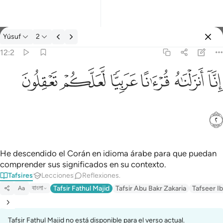
Tafsir: Yúsuf 12:2
Yúsuf
2
Iniciar sesión
12:2
انا انزلناه قرانا عربيا لعلكم تعقلون ٢
ﲙ
ﲚ
ﲛ
ﲜ
ﲝ
ﲞ
إِنَّآ أَنزَلْنَـٰهُ قُرْءَٰنًا عَرَبِيًّۭا لَّعَلَّكُمْ تَعْقِلُونَ ٢
ﲟ
He descendido el Corán en idioma árabe para que puedan
comprender sus significados en su contexto.
Tafsires
Lecciones
Reflexiones.
বাংলা
Tafsir Fathul Majid
Tafsir Abu Bakr Zakaria
Tafseer Ib
Aa
Tafsir Fathul Majid no está disponible para el verso actual.