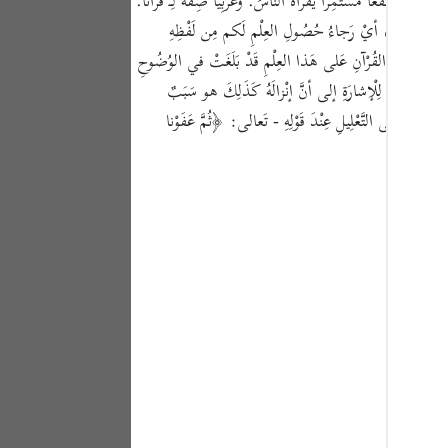
عٍ نَفْعًا مُسْتَمِرًّا يَقْرَأُهُ النّاسُ. وعَرَبِيًّا صِفَةٌ لِـ قُرْآنًا.
Portu
٢٠٢)وقَدْ أفْصَحَ عَنِ التَّعْلِيلِ المَقْصُودِ جُمْلَةُ لَعَلَّكم تَعْقِلُونَ، أيْ رَجاءُ حُصُولِ العِلْمِ لَكم مِن لَفْظِهِ
русск
إلى أنَّ دَلالَةَ القُرْآنِ عَلى هَذا العِلْمِ قَدْ بَلَغَتْ في الوُضُوحِ
ولِ تَعْقِلُونَ لِلْإشارَةِ إلى أنَّ إنْزالَهُ كَذَلِكَ هو سَبَبٌ
Shqip
يُئَوَّلُ إلى التَّعْلِيلِ عِنْدَ قَوْلِهِ - تَعالى: ﴿ثُمَّ عَفَوْنا
ภาษา
Türkç
اردو
简体
Melay
Españ
Kiswah
Tiếng 