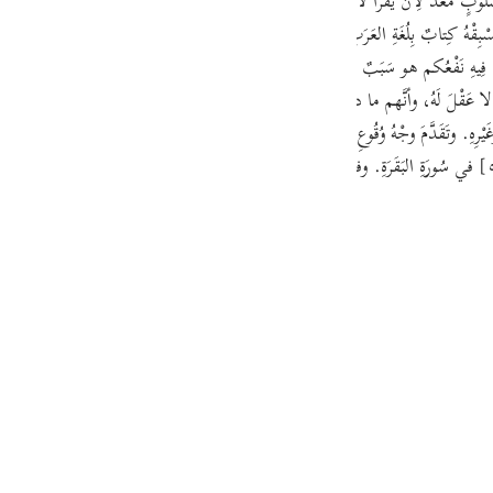
لُوبٍ مُعَدٍّ لِأنْ يُقْرَأ لا كَأُسْلُوبِ الرَّسائِلِ والخُطَبِ أوِ الأشْعارِ، بَلْ هو أُسْلُوبُ كِتابٍ نافِ
guês
فَهو كِتابٌ بِالعَرَبِيَّةِ لَيْسَ كالكُتُبِ السّالِفَةِ فَإنَّهُ لَمْ يَسْبِقْهُ كِتابٌ بِلُغَةِ العَرَبِ. (ص-
ий
ا فِيهِ نَفْعُكم هو سَبَبٌ لِعَقْلِكم ما يَحْتَوِي عَلَيْهِ، وعَبَّرَ عَنِ العِلْمِ بِالعَقْلِ لِلْإشارَةِ 
مَن لا عَقْلَ لَهُ، وأنَّهم ما دامُوا مُعْرِضِينَ عَنْهُ فَهم في عِدادِ غَيْرِ العُقَلاءِ. وحَذْفُ مَفْعُ
يْرِهِ. وتَقَدَّمَ وجْهُ وُقُوعِ لَعَلَّ في كَلامِ اللَّهِ تَعالى. ومَحْمَلُ الرَّجاءِ المُفادِ بِها عَلى ما 
ไทย
e
中文
u
ol
ili
Việt