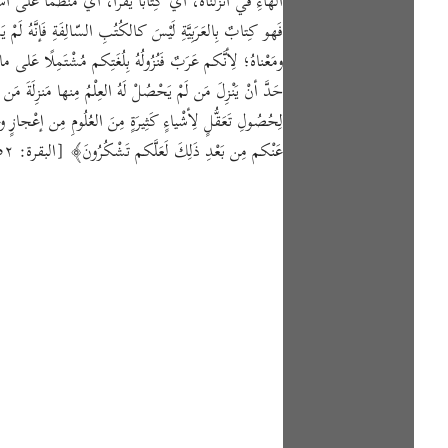
الهاءِ في أنْزَلْناهُ، أيْ كِتابًا يُقْرَأُ، أيْ مُنَظَّمًا عَلى أُسْ
ومَعْناهُ؛ لِأنَّكم عَرَبٌ فَنُزُولُهُ بِلُغَتِكم مُشْتَمِلًا عَلى م
حَدَّ أنْ يَنْزِلَ مَن لَمْ يَحْصُلْ لَهُ العِلْمُ مِنها مَنزِلَةَ 
لِحُصُولِ تَعَقُّلٍ لِأشْياءٍ كَثِيرَةٍ مِنَ العُلُومِ مِن إعْجازٍ وغَ
عَنْكم مِن بَعْدِ ذَلِكَ لَعَلَّكم تَشْكُرُونَ﴾ [البقرة: ٥٢] في سُورَةِ البَقَرَةِ. وفي آياتٍ كَثِيرَةٍ بَعْدَها بِما لا التِباسَ بَعْدَهُ.