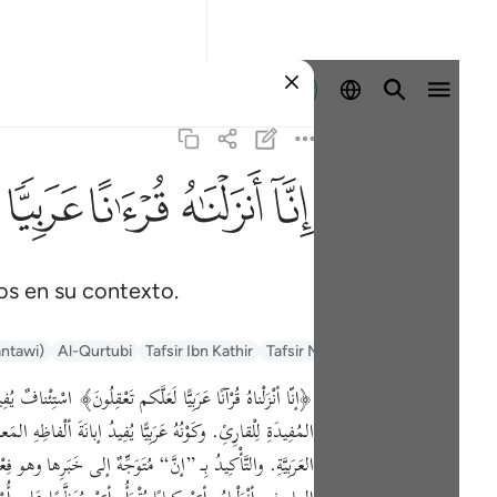
Iniciar sesión
ﲙ
ﲚ
ﲛ
ﲜ
os en su contexto.
السعدي Al-Sa'di
Tafsir Muyassar
Tafsir Ibn Kathir
Al-Qurtubi
antawi)
﴿إنّا أنْزَلْناهُ قُرْآنًا عَرَبِيًّا لَعَلَّكم تَعْقِلُونَ﴾ اسْتِئْنافٌ 
المُفِيدَةِ لِلْقارِئِ. وكَوْنُهُ عَرَبِيًّا يُفِيدُ إبانَةَ ألْفاظِهِ ال
العَرَبِيَّةِ. والتَّأْكِيدُ بِـ ”إنَّ“ مُتَوَجِّهٌ إلى خَبَرِها وهو ف