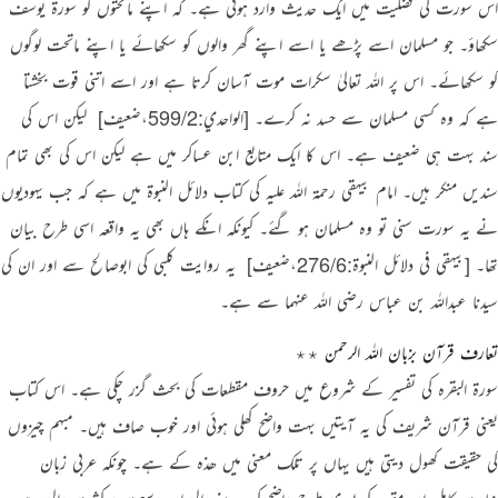
اس سورت کی فضلیت میں ایک حدیث وارد ہوئی ہے۔ کہ اپنے ماتحتوں کو سورۃ یوسف
سکھاؤ۔ جو مسلمان اسے پڑھے یا اسے اپنے گھر والوں کو سکھائے یا اپنے ماتحت لوگوں
کو سکھائے۔ اس پر اللہ تعالیٰ سکرات موت آسان کرتا ہے اور اسے اتنی قوت بخشتا
ہے کہ وہ کسی مسلمان سے حسد نہ کرے۔
[الواحدي:599/2،ضعیف]
‏ لیکن اس کی
سند بہت ہی ضعیف ہے۔ اس کا ایک متابع ابن عساکر میں ہے لیکن اس کی بھی تمام
سندیں منکر ہیں۔ امام بیہقی رحمۃ اللہ علیہ کی کتاب دلائل النبوۃ میں ہے کہ جب یہودیوں
نے یہ سورت سنی تو وہ مسلمان ہو گئے۔ کیونکہ انکے ہاں بھی یہ واقعہ اسی طرح بیان
تھا۔
[بيهقي في دلائل النبوة:276/6،ضعیف]
‏ یہ روایت کلبی کی ابوصالح سے اور ان کی
سیدنا عبداللہ بن عباس رضی اللہ عنہما سے ہے۔
تعارف قرآن بزبان اللہ الرحمن ٭٭
سورۃ البقرہ کی تفسیر کے شروع میں حروف مقطعات کی بحث گزر چکی ہے۔ اس کتاب
یعنی قرآن شریف کی یہ آیتیں بہت واضح کھلی ہوئی اور خوب صاف ہیں۔ مبہم چیزوں
کی حقیقت کھول دیتی ہیں یہاں پر تلک معنی میں ھذہ کے ہے۔ چونکہ عربی زبان