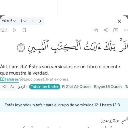
Tafsir: Yúsuf 12:1
Yúsuf
1
Iniciar sesión
12:1
الر تلك ايات الكتاب المبين ١
ﲒﲓ
ﲔ
ﲕ
ﲖ
ﲗ
ﲘ
الٓر ۚ تِلْكَ ءَايَـٰتُ ٱلْكِتَـٰبِ ٱلْمُبِينِ ١
Álif. Lam. Ra’. Éstos son versículos de un Libro elocuente
que muestra la verdad.
Tafsires
Lecciones
Reflexiones.
اردو
Tafsir Ibn Kathir
Fi Zilal Al-Quran
Bayan Ul Quran
T
Aa
Estás leyendo un tafsir para el grupo de versículos 12:1 hasta 12:3
تفسیر سورۃ یوسف: