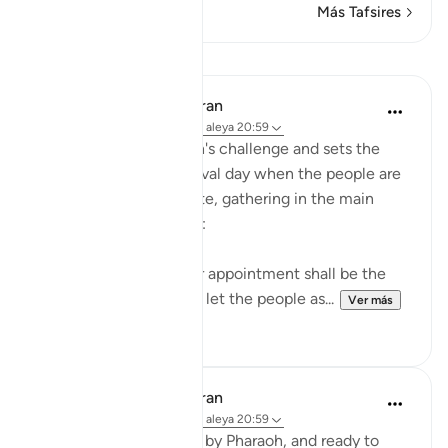
Más Tafsires
Lecciones
In the Shade of the Quran
hace 31 semanas
·
Referencias
aleya 20:59
Moses accepts Pharaoh's challenge and sets the
appointment for a festival day when the people are
in the mood to celebrate, gathering in the main
squares and open areas:
"Answered Moses: Your appointment shall be the
day of the Festival; and let the people as...
Ver más
0
0
In the Shade of the Quran
hace 31 semanas
·
Referencias
aleya 20:59
After being challenged by Pharaoh, and ready to