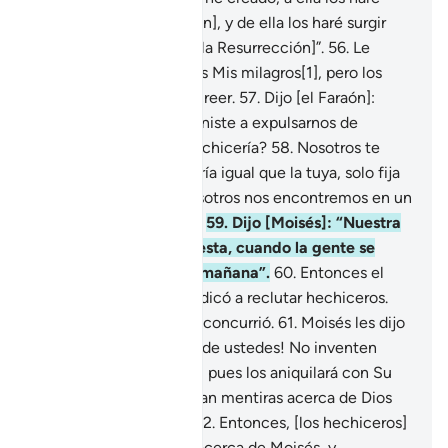
retornar [cuando mueran], y de ella los haré surgir
nuevamente [el Día de la Resurrección]”.
56
.
Le
mostré [al Faraón] todos Mis milagros[1], pero los
desmintió y se rehusó creer.
57
.
Dijo [el Faraón]:
“¡Oh, Moisés! ¿Acaso viniste a expulsarnos de
nuestra tierra con tu hechicería?
58
.
Nosotros te
traeremos una hechicería igual que la tuya, solo fija
un día para que tú y nosotros nos encontremos en un
lugar y que nadie falte”.
59
.
Dijo [Moisés]: “Nuestra
cita será el día de la fiesta, cuando la gente se
congregue a la media mañana”.
60
.
Entonces el
Faraón se retiró y se dedicó a reclutar hechiceros.
Luego, el día de la cita, concurrió.
61
.
Moisés les dijo
[a los hechiceros]: “¡Ay de ustedes! No inventen
mentiras contra Dios[1], pues los aniquilará con Su
castigo: Los que inventan mentiras acerca de Dios
serán los perdedores”.
62
.
Entonces, [los hechiceros]
debatieron entre ellos acerca de Moisés, y