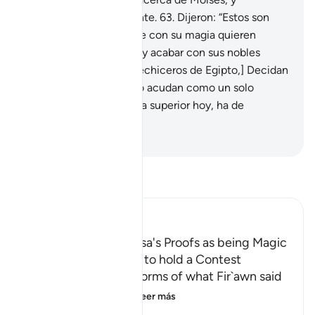
deliberaron secretamente.
63
.
Dijeron: “Estos son
solo dos hechiceros que con su magia quieren
expulsarlos de su tierra y acabar con sus nobles
costumbres.
64
.
[Oh, hechiceros de Egipto,] Decidan
su plan a seguir, y luego acudan como un solo
cuerpo: pues, ¡quien sea superior hoy, ha de
conseguir prosperidad!”
-
Sheikh Isa Garcia
Lee Tafsir
Ibn Kathir (Abridged)
Fir`awn describes Musa's Proofs as being Magic
and Their Agreement to hold a Contest
Allah, the Exalted, informs of what Fir`awn said
to Musa when he s
…
Leer más