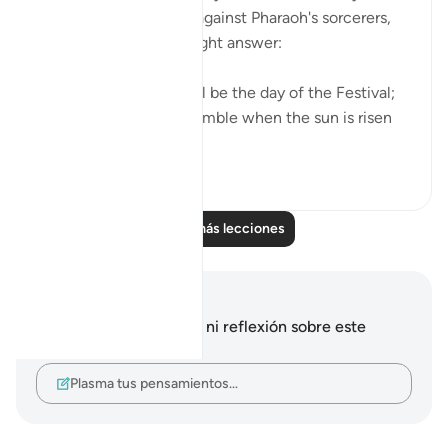
take up the challenge against Pharaoh's sorcerers,
Moses delivered a straight answer:
"Your appointment shall be the day of the Festival;
and let the people assemble when the sun is risen
high." (Verse 59)
0
0
Leer más lecciones
Notas y reflexiones
No tienes ninguna nota ni reflexión sobre este
versículo.
Plasma tus pensamientos…