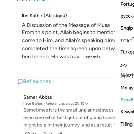
Portu
Ibn Kathir (Abridged)
русск
A Discussion of the Message of Musa
Shqip
From this point, Allah begins to mention the st
ภาษา
come to Him, and Allah's speaking directly to 
completed the time agreed upon between he an
Türkç
herd sheep. He was trav
…
Leer más
اردو
简体
Reflexiones
Melay
Samer Abbas
Españ
hace 6 años
·
Referencias
aleya 20:10
Sometimes it is the small unplanned steps that can
Kiswah
even sure what he’d get out of going towards the fir
Tiếng 
might help in their journey, and as a result he got w