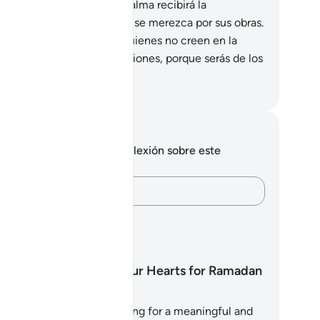
ndo llegará. Ese día cada alma recibirá la
compensa o el castigo que se merezca por sus obras.
.
No te dejes seducir por quienes no creen en la
surrección y siguen sus pasiones, porque serás de los
e pierdan.
eikh Isa Garcia
tas y reflexiones
 tienes ninguna nota ni reflexión sobre este
sículo.
Plasma tus pensamientos…
anes de aprendizaje
Preparing our Hearts for Ramadan
e you ready to start preparing for a meaningful and