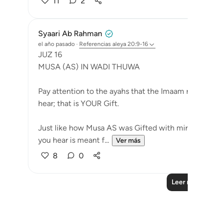
11
2
Syaari Ab Rahman
el año pasado
·
Referencias
aleya 20:9-16
JUZ 16
MUSA (AS) IN WADI THUWA
Pay attention to the ayahs that the Imaam recites 
hear; that is YOUR Gift.
Just like how Musa AS was Gifted with miracles dur
you hear is meant f...
Ver más
8
0
Leer más refle