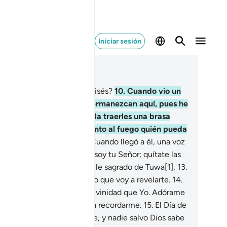
Iniciar sesión
er en contexto
ítulo 20, Página 312, Juz 16
¿Conoces la historia de Moisés?
10
.
Cuando vio un
ego y dijo a su familia: “Permanezcan aquí, pues he
sto un fuego y tal vez pueda traerles una brasa
cendida[1] o encuentre junto al fuego quién pueda
dicarnos [el camino]”.
11
.
Cuando llegó a él, una voz
llamó: “¡Oh, Moisés!
12
.
Yo soy tu Señor; quítate las
dalias, pues estás en el valle sagrado de Tuwa[1],
13
.
o te he elegido; escucha lo que voy a revelarte.
14
.
 soy Al-lah, y no hay más divinidad que Yo. Adórame
o a Mí y haz la oración para recordarme.
15
.
El Día de
Resurrección es indubitable, y nadie salvo Dios sabe