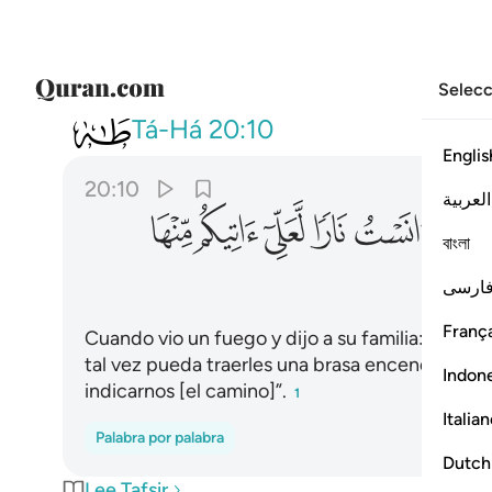
Selecc
020
اذ راى نارا فقال لاهله امكثوا ا
Tá-Há
20:10
Englis
20:10
العربية
ﲨ
ﲩ
ﲪ
ﲫ
ﲬ
ﲭ
বাংলা
ارسی
França
Cuando vio un fuego y dijo a su familia: “Perm
tal vez pueda traerles una brasa encendida[1]
Indon
indicarnos [el camino]”.
1
Italia
Palabra por palabra
Dutch
Lee Tafsir