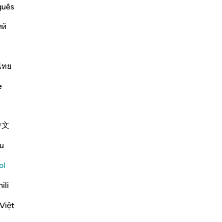
cuá
guês
re
ий
16
re
ory of Musa, how revelation began to
qu
-
Sh
ไทย
him. This occurred after Musa had
d his father-in-law that he would
e
No
No
Más Tafsires
ver
中文
u
Pl
ol
 result in big outcomes. Musa AS wasn’t
ili
e, but he took a step that he thought
Việt
ay more than he bargained f...
Ver más
Ar