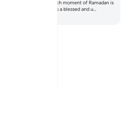
ansformative Ramadan? Each moment of Ramadan is
precious treasure and offers a blessed and u…
pieza a aprender