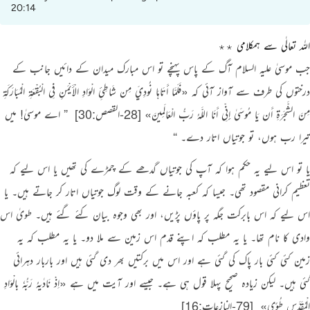
20:14
اللہ تعالٰی سے ہمکلامی ٭٭
جب موسیٰ علیہ السلام آگ کے پاس پہنچے تو اس مبارک میدان کے دائیں جانب کے
درختوں کی طرف سے آواز آئی کہ
«فَلَمَّا أَتَاهَا نُودِيَ مِن شَاطِئِ الْوَادِ الْأَيْمَنِ فِي الْبُقْعَةِ الْمُبَارَكَةِ
مِنَ الشَّجَرَةِ أَن يَا مُوسَىٰ إِنِّي أَنَا اللَّـهُ رَبُّ الْعَالَمِينَ»
[28-القصص:30]
‏
” اے موسیٰ! میں
تیرا رب ہوں، تو جوتیاں اتار دے۔ “
یا تو اس لیے یہ حکم ہوا کہ آپ کی جوتیاں گدھے کے چمڑے کی تھیں یا اس لیے کہ
تعظیم کرانی مقصود تھی۔ جیسا کہ کعبہ جانے کے وقت لوگ جوتیاں اتار کر جاتے ہیں۔ یا
اس لیے کہ اس بابرکت جگہ پر پاؤں پڑیں، اور بھی وجوہ بیان کئے گئے ہیں۔ طویٰ اس
وادی کا نام تھا۔ یا یہ مطلب کہ اپنے قدم اس زمین سے ملا دو۔ یا یہ مطلب کہ یہ
زمین کئی کئی بار پاک کی گئی ہے اور اس میں برکتیں بھر دی گئی ہیں اور باربار دہرائی
گئی ہیں۔ لیکن زیادہ صحیح پہلا قول ہی ہے۔ جیسے اور آیت میں ہے
«اِذْ نَادٰىهُ رَبُّهٗ بالْوَادِ
الْمُقَدَّسِ طُوًى»
‏
[79-النازعات:16]
‏