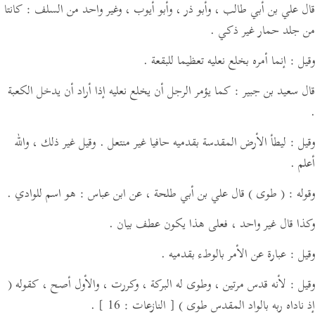
قال علي بن أبي طالب ، وأبو ذر ، وأبو أيوب ،
وغير واحد من السلف :
كانتا
من جلد حمار غير ذكي .
وقيل : إنما أمره بخلع نعليه تعظيما للبقعة .
قال سعيد بن جبير : كما يؤمر الرجل أن يخلع نعليه إذا أراد أن يدخل الكعبة
.
وقيل : ليطأ الأرض المقدسة بقدميه حافيا غير منتعل . وقيل غير ذلك ، والله
أعلم .
وقوله :
( طوى )
قال علي بن أبي طلحة ،
عن ابن عباس :
هو اسم للوادي .
وكذا قال غير واحد ، فعلى هذا يكون عطف بيان .
وقيل : عبارة عن الأمر بالوطء بقدميه .
وقيل : لأنه قدس مرتين ، وطوى له البركة ، وكررت ، والأول أصح ، كقوله
(
إذ ناداه ربه بالواد المقدس طوى )
[ النازعات : 16 ]
.