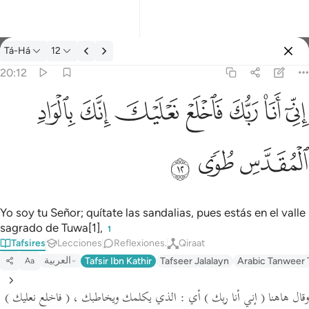
Tafsir: Tá-Há 20:12
Tá-Há
12
Iniciar sesión
20:12
اني انا ربك فاخلع نعليك انك بالواد المقدس طوى ١٢
ﲺ
ﲻ
ﲼ
ﲽ
ﲾ
ﲿ
ﳀ
إِنِّىٓ أَنَا۠ رَبُّكَ فَٱخْلَعْ نَعْلَيْكَ ۖ إِنَّكَ بِٱلْوَادِ ٱلْمُقَدَّسِ طُوًۭى ١٢
ﳁ
ﳂ
ﳃ
Yo soy tu Señor; quítate las sandalias, pues estás en el valle
sagrado de Tuwa[1],
1
Tafsires
Lecciones
Reflexiones.
Qiraat
العربية
Tafsir Ibn Kathir
Tafseer Jalalayn
Arabic Tanweer 
Aa
وقال هاهنا
( إني أنا ربك )
أي : الذي يكلمك ويخاطبك ،
( فاخلع نعليك )