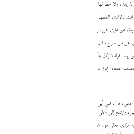
نا ربك، ولا حظ لها في
" إن "
التي بعد موسى.
guês
ий
إنك بالوادي المطهر المبارك.
ية، عن عليّ، عن ابن عباس، قوله
( إِنَّكَ بِالْوَادِ الْمُقَدَّسِ طُوًى )
يقول: المبار
ไทย
 عن ابن جريج،
قال:
قال مجاهد، قوله
( إِنَّكَ بِالْوَادِ الْمُقَدَّسِ طُوًى )
قال: قُد
e
ن زيد، قوله
( إِنَّكَ بِالْوَادِ الْمُقَدَّسِ طُوًى )
قال: بالوادي المبارك.
ضهم: معناه: إنك بالوادي المقدس طويته، فعلى هذا القول من قولهم طوى 
中文
u
ol
عمي،
قال:
ثني أبي، عن أبيه،
عن ابن عباس:
قوله
( إِنَّكَ بِالْوَادِ الْمُقَدَّسِ طُ
وارتفع إلى أعلى الوادي، وذلك نبيّ الله موسى صلى الله عليه وسلم.
ili
Việt
به مرّتين; فعلى قول هؤلاء طوى مصدر أيضا من غير لفظه،
وذلك أن معناه عند