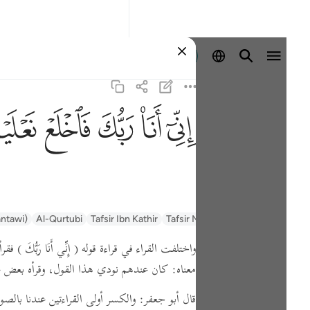
Iniciar sesión
ﲺ
ﲻ
ﲼ
ﲽ
ﲾ
السعدي Al-Sa'di
Tafsir Muyassar
Tafsir Ibn Kathir
Al-Qurtubi
antawi)
واختلفت القراء في قراءة قوله
( إِنِّي أَنَا رَبُّكَ )
فقرأ
معناه:
كان عندهم نودي هذا القول،
وقرأه بعض عا
قال أبو جعفر: والكسر أولى القراءتين عندنا بالص