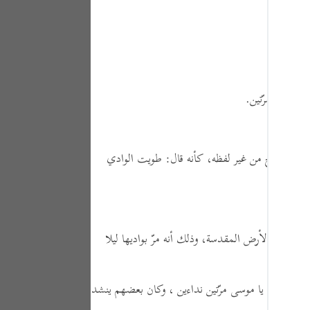
Portu
русск
Shqip
ك.
ภาษา
ِّس بُورك مرّتين.
Türkç
اردو
مصدر خرج من غير لفظه،
كأنه قال:
طويت الوادي
简体
Melay
Españ
وًى )
يعني الأرض المقدسة، وذلك أنه مرّ بواديها ليلا
Kiswah
Tiếng 
هم:
نودي يا موسى مرّتين نداءين ، وكان بعضهم ينشد