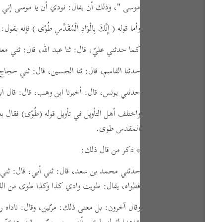
موسى "
،
وذلك أن يقال:
نودي أن يا موسى إني أ
وأما قوله
( إِنَّكَ بِالْوَادِ الْمُقَدَّسِ طُوًى )
فإنه يقول: 
كما حدثني عليّ،
قال:
ثنا عبد الله،
قال:
ثني معاو
حدثنا القاسم،
قال:
ثنا الحسين،
قال:
ثني حجاج،
حدثني يونس،
قال:
أخبرنا ابن وهب،
قال:
قال اب
واختلف أهل التأويل في تأويل قوله
(طُوًى)
فقال بع
المقدس طوى.
* ذكر من قال ذلك:
حدثني محمد بن سعد،
قال:
ثني أبي،
قال:
ثني 
فطواه،
يقال:
طويت وادي كذا وكذا طوى من الليل، 
وقال آخرون: بل معنى ذلك: مرّتين،
وقال:
ناداه ر