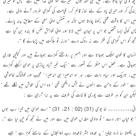
کچھ وحی کیا جاتا ہے۔ میں ہی اللہ ہوں ‘ میرے سوا کوئی خدا نہیں ہے ‘ پس تو میری
بندگی کر اور میری یاد کے لئے نماز قائم کر۔ قیامت کی گھڑی ضرور آنے والی ہے۔
میں اس کا وقت مخفی رکھنا چاہتا ہوں تاکہ ہر متنفس اپنی سعی کے مطابق بدلہ پائے۔
پس کوئی ایسا شخص جو اس پر ایمان نہیں لاتا اور اپنی خواہش نفس کا بندہ بن گیا ہے
تجھ کو اس گھڑی کی فکر سے نہ روک دے ‘ ورنہ تو ہلاکت میں پڑجائے گا “۔
انسان کا خون خشک ہوجاتا ہے اور جسم پر رونگٹے کھڑے ہوجاتے ہیں اور کپکپی طاری
ہوجاتی ہے۔ محض اس منظر کے تصور سے ‘ ایک غیر آباد پہاڑی پر موسیٰ اکیلے کھڑے
ہیں۔ تاریک اور سیاہ رات ہے۔ ہر سو اندھیرا ہی اندھیرا ‘ عجیب اور خوفناک خاموشی
ہے ‘ طور کے دامن سے انہوں نے آگ دیکھی تھی ‘ وہ اس کی تلاش میں نکلے تھے ‘
لیکن ان کو ہر طرف سے پوری کائنات کی طرف سے یہ ندا آرہی ہے :
انی۔۔۔۔۔۔۔۔۔۔ لما یوحی (31) (02 : 21۔ 31) ” اے موسیٰ میں تیرا رب ہوں
‘ جو تیاں اتار دے ‘ تو وادی مقدس طوی میں ہے اور میں نے تجھ کو چن لیا ہے “۔
یہ چھوٹا سا ذرہ ناچیز ‘ یہ محدود بشر لامحدود رب ذوالجلال کے سامنے کھڑا ہے ‘ جسے