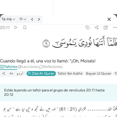
Tafsir: Tá-Há 20:11
Tá-Há
11
Iniciar sesión
20:11
فلما اتاها نودي يا موسى ١١
ﲵ
ﲶ
ﲷ
ﲸ
ﲹ
فَلَمَّآ أَتَىٰهَا نُودِىَ يَـٰمُوسَىٰٓ ١١
Cuando llegó a él, una voz lo llamó: “¡Oh, Moisés!
Tafsires
Lecciones
Reflexiones.
اردو
Fi Zilal Al-Quran
Tafsir Ibn Kathir
Bayan Ul Quran
T
Aa
Estás leyendo un tafsir para el grupo de versículos 20:11 hasta
20:12
فلمآ اتھا۔۔۔۔۔۔۔۔۔۔ فتردی (21 : 61) ’ اور میں نے تجھ و چن لیا ہے ‘ سن جو