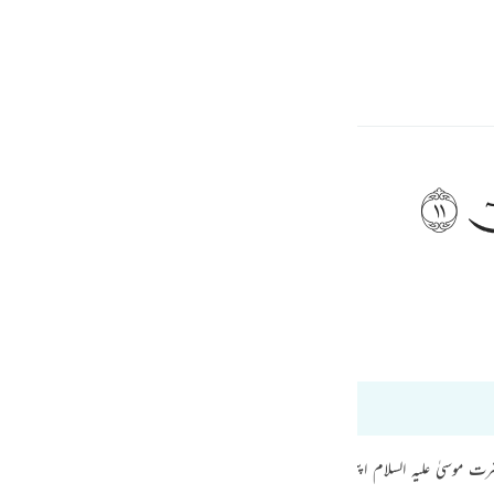
ionar idioma
Iniciar sesión
h
ﲹ
 “¡Oh, Moisés!
ف
is
Tafsir Ibn Kathir
Tazkir Ul Quran
esia
os 20:10 hasta 20:11
no
ہ ہے جب حضرت موسیٰ علیہ السلام اپنی اہلیہ کے ساتھ مدین سے مصر کی طرف واپس آ رہے ت