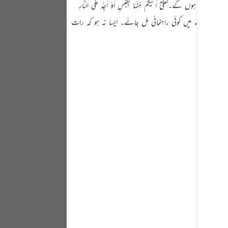
یْٓ اٰتِیْکُمْ مِّنْہَا بِقَبَسٍ اَوْ اَجِدُ عَلَی النَّارِ
Portu
 کے بارے میں کوئی راہنمائی مل جائے۔ ایسا نہ ہو کہ رات
русск
Shqip
ภาษา
Türkç
اردو
简体
Melay
Españ
Kiswah
Tiếng 