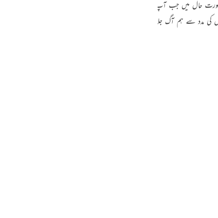
 جب آپ علیہ السلام کو آگ نظر آئی ہوگی تو یقیناً آپ علیہ السلام بہت خوش ہوئے ہوں گے۔لَّعَلِّ
guês
 کی مدد سے ہم آگ جلا کر تاپ سکیں ‘ اور یہ بھی ہوسکتا ہے کہ وہاں سے مجھے راستے
ий
ไทย
e
中文
u
ol
ili
Việt