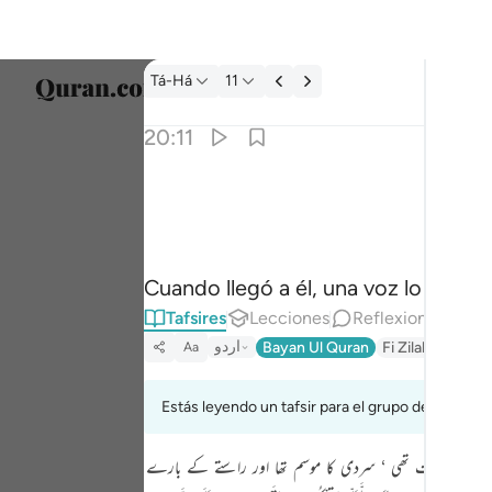
Tafsir: Tá-Há 20:11
Tá-Há
11
Selecc
20:11
Englis
فلما اتاها نودي يا موسى ١١
العربية
فَلَمَّآ أَتَىٰهَا نُودِىَ يَـٰمُوسَىٰٓ ١١
বাংলা
Cuando llegó a él, una voz lo llamó:
ارسی
Tafsires
Lecciones
Reflexiones.
França
اردو
Bayan Ul Quran
Fi Zilal Al-Quran
Aa
Indon
Estás leyendo un tafsir para el grupo de versícul
Italia
ھے۔ اندھیری رات تھی ‘ سردی کا موسم تھا اور راستے کے بارے
Dutch