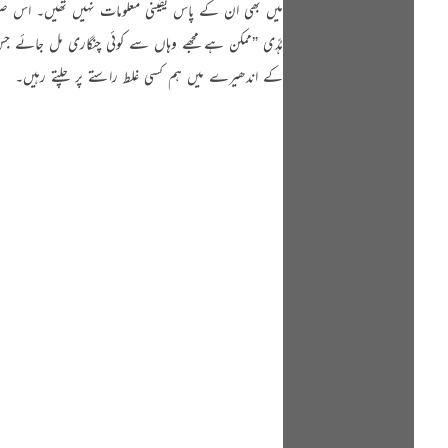
میں بھی ان کے پاس یقینی معلومات نہیں تھیں۔ اس صورت حال میں
ہُدًی ”ممکن ہے مجھے وہاں سے کوئی چنگاری مل جائے جس
کے اندھیرے میں ہم کسی غلط راستے پر چلتے رہیں۔