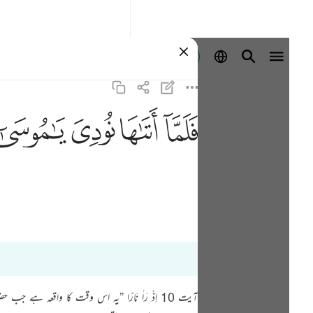
Iniciar sesión
ﲵ
ﲶ
ﲷ
ﲸ
آیت 10 اِذْ رَاٰ نَارًا ”یہ اس وقت کا واقع