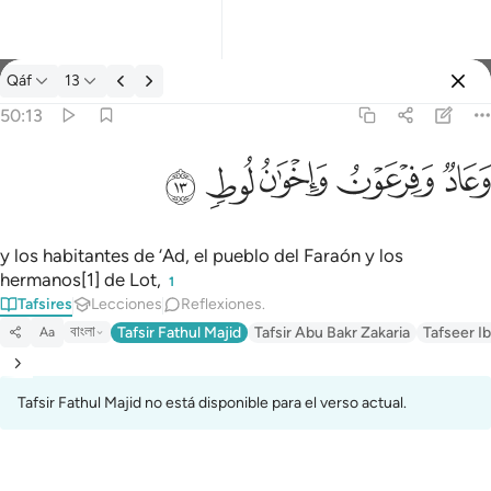
Tafsir: Qáf 50:13
Qáf
13
Iniciar sesión
50:13
وعاد وفرعون واخوان لوط ١٣
ﲳ
ﲴ
ﲵ
ﲶ
ﲷ
وَعَادٌۭ وَفِرْعَوْنُ وَإِخْوَٰنُ لُوطٍۢ ١٣
y los habitantes de ‘Ad, el pueblo del Faraón y los
hermanos[1] de Lot,
1
Tafsires
Lecciones
Reflexiones.
বাংলা
Tafsir Fathul Majid
Tafsir Abu Bakr Zakaria
Tafseer Ib
Aa
Tafsir Fathul Majid no está disponible para el verso actual.